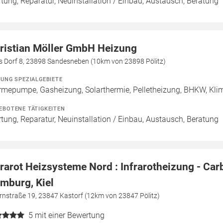
tung, Reparatur, Neuinstallation / Einbau, Austausch, Beratung
ristian Möller GmbH Heizung
es Dorf 8, 23898 Sandesneben (10km von 23898 Pölitz)
ZUNG SPEZIALGEBIETE
mepumpe, Gasheizung, Solarthermie, Pelletheizung, BHKW, Klim
EBOTENE TÄTIGKEITEN
tung, Reparatur, Neuinstallation / Einbau, Austausch, Beratung
frarot Heizsysteme Nord : Infrarotheizung - Car
mburg, Kiel
rnstraße 19, 23847 Kastorf (12km von 23847 Pölitz)
5
mit einer Bewertung