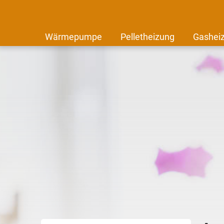
Wärmepumpe
Pelletheizung
Gashei