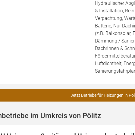
Hydraulischer Abg
& Installation, Re
Verpachtung, Wartu
Batterie, Nur Dachi
(z.B. Balkonsolar, 
Dämmung / Sanieru
Dachrinnen & Schne
Fördermittelberatu
Luftdichtheit, Ener
Sanierungsfahrplan
Jetzt Betriebe für Heizungen in Pöl
betriebe im Umkreis von Pölitz