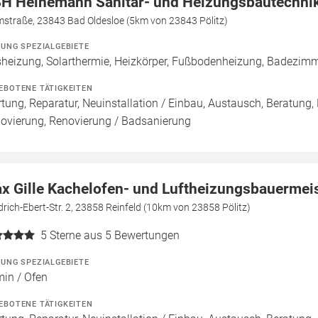
H Heinemann Sanitär- und Heizungsbautechni
mstraße, 23843 Bad Oldesloe (5km von 23843 Pölitz)
ZUNG SPEZIALGEBIETE
heizung, Solarthermie, Heizkörper, Fußbodenheizung, Badezim
EBOTENE TÄTIGKEITEN
tung, Reparatur, Neuinstallation / Einbau, Austausch, Beratung,
ovierung, Renovierung / Badsanierung
x Gille Kachelofen- und Luftheizungsbauermei
drich-Ebert-Str. 2, 23858 Reinfeld (10km von 23858 Pölitz)
5
Sterne aus 5 Bewertungen
ZUNG SPEZIALGEBIETE
in / Ofen
EBOTENE TÄTIGKEITEN