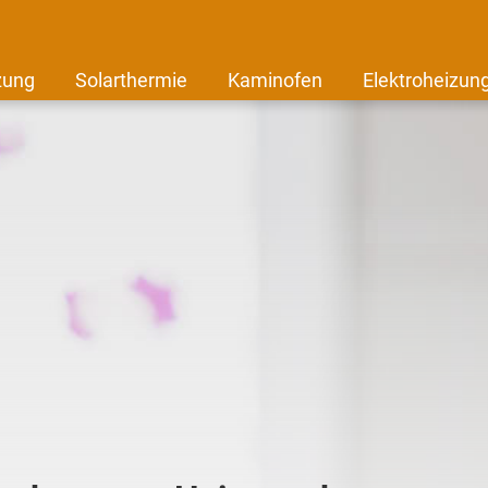
zung
Solarthermie
Kaminofen
Elektroheizun