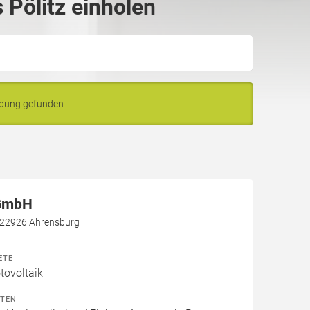
Pölitz einholen
ebung gefunden
 GmbH
, 22926 Ahrensburg
ETE
ovoltaik
ITEN