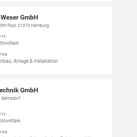
-Weser GmbH
h, 5th floor, 21079 Hamburg
ETE
ovoltaik
ITEN
inbau, Anlage & Installation
Technik GmbH
3 Selmsdorf
ETE
otovoltaik
ITEN