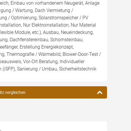
leich, Einbau von vorhandenem Neugerät, Anlage
inigung / Wartung, Dach Vermietung /
ng / Optimierung, Solarstromspeicher / PV
nstallation, Nur Elektroinstallation, Nur Material
Flexible Module, etc.), Ausbau, Neueindeckung,
ng, Dachfenstereinbau, Schornsteinbau,
efänger, Erstellung Energiekonzept,
ng, Thermografie / Wärmebild, Blower-Door-Test /
gieausweis, Vor-Ort Beratung, Individueller
 (iSFP), Sanierung / Umbau, Sicherheitstechnik
itz vergleichen