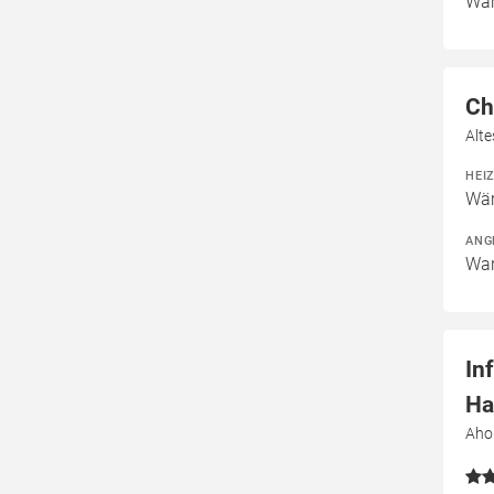
War
Ch
Alt
HEI
Wär
ANG
War
In
Ha
Aho