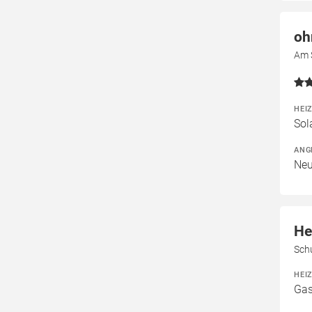
oh
Am 
HEI
Sol
ANG
Neu
He
Sch
HEI
Gas