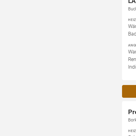
LA
Buc
HEI
Wär
Bad
ANG
War
Ren
Ind
Pr
Bor
HEI