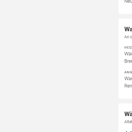
Neu
Wa
An 
HEI
Wär
Bre
ANG
War
Ren
Wä
Alt