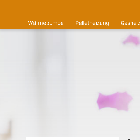
Wärmepumpe
Pelletheizung
Gashei