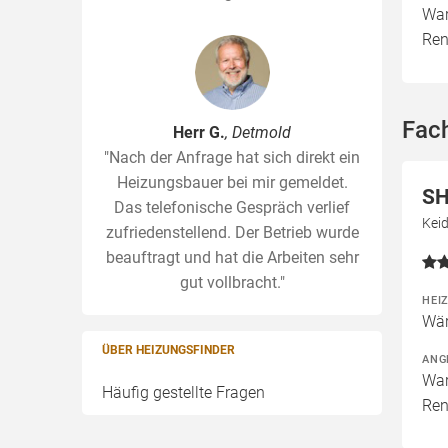
War
Ren
Fac
Herr G.
, Detmold
"Nach der Anfrage hat sich direkt ein
Heizungsbauer bei mir gemeldet.
SH
Das telefonische Gespräch verlief
Kei
zufriedenstellend. Der Betrieb wurde
beauftragt und hat die Arbeiten sehr
gut vollbracht."
HEI
Wär
ÜBER HEIZUNGSFINDER
ANG
War
Häufig gestellte Fragen
Ren