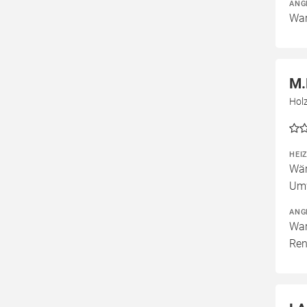
ANG
War
M.
Hol
HEI
Wär
Um
ANG
War
Ren