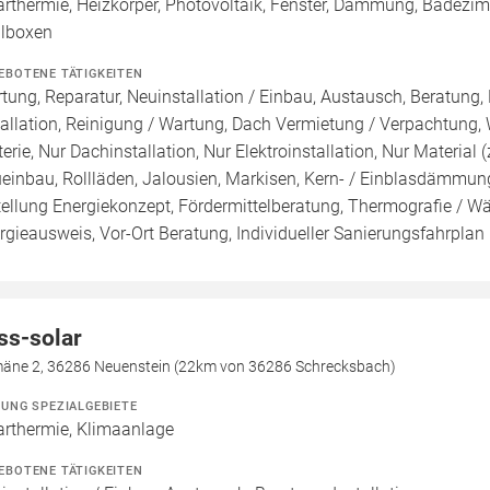
arthermie, Heizkörper, Photovoltaik, Fenster, Dämmung, Badezi
lboxen
EBOTENE TÄTIGKEITEN
tung, Reparatur, Neuinstallation / Einbau, Austausch, Beratung,
tallation, Reinigung / Wartung, Dach Vermietung / Verpachtung,
terie, Nur Dachinstallation, Nur Elektroinstallation, Nur Material (
einbau, Rollläden, Jalousien, Markisen, Kern- / Einblasdämmun
tellung Energiekonzept, Fördermittelberatung, Thermografie / Wär
rgieausweis, Vor-Ort Beratung, Individueller Sanierungsfahrplan 
ss-solar
äne 2, 36286 Neuenstein (22km von 36286 Schrecksbach)
ZUNG SPEZIALGEBIETE
arthermie, Klimaanlage
EBOTENE TÄTIGKEITEN