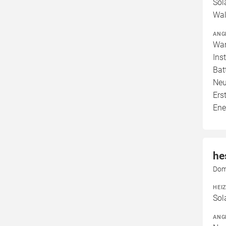
Sol
Wal
ANG
War
Ins
Bat
Neu
Ers
Ene
he
Dom
HEI
Sol
ANG