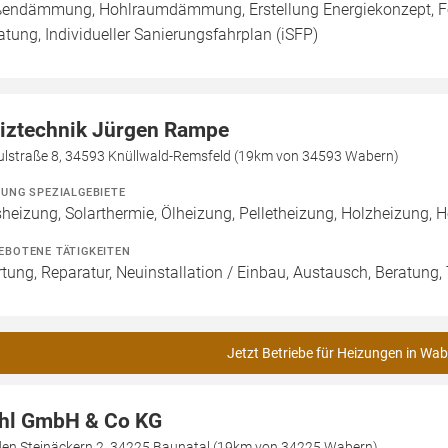
endämmung, Hohlraumdämmung, Erstellung Energiekonzept, Förd
atung, Individueller Sanierungsfahrplan (iSFP)
iztechnik Jürgen Rampe
ulstraße 8, 34593 Knüllwald-Remsfeld (19km von 34593 Wabern)
ZUNG SPEZIALGEBIETE
heizung, Solarthermie, Ölheizung, Pelletheizung, Holzheizung, He
EBOTENE TÄTIGKEITEN
tung, Reparatur, Neuinstallation / Einbau, Austausch, Beratung
Jetzt Betriebe für Heizungen in Wab
hl GmbH & Co KG
den Steinäckern 2, 34225 Baunatal (19km von 34225 Wabern)