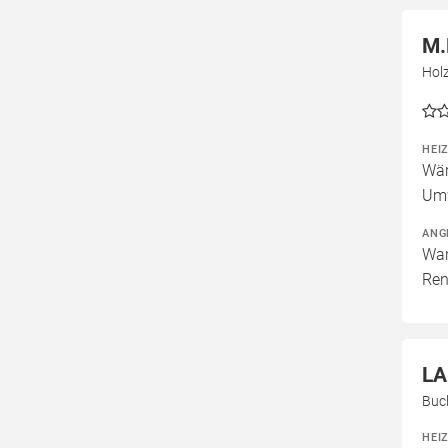
M.
Hol
HEI
Wär
Um
ANG
War
Ren
LA
Buc
HEI