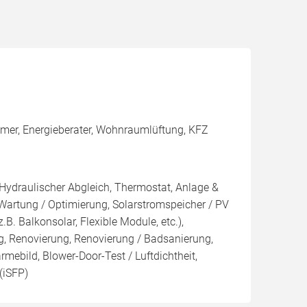
mmer, Energieberater, Wohnraumlüftung, KFZ
 Hydraulischer Abgleich, Thermostat, Anlage &
 Wartung / Optimierung, Solarstromspeicher / PV
z.B. Balkonsolar, Flexible Module, etc.),
g, Renovierung, Renovierung / Badsanierung,
mebild, Blower-Door-Test / Luftdichtheit,
(iSFP)