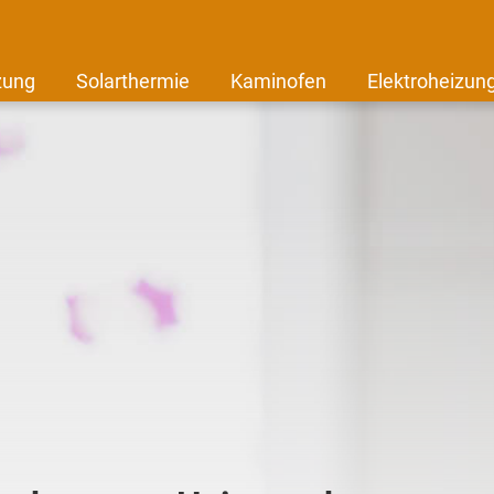
zung
Solarthermie
Kaminofen
Elektroheizun