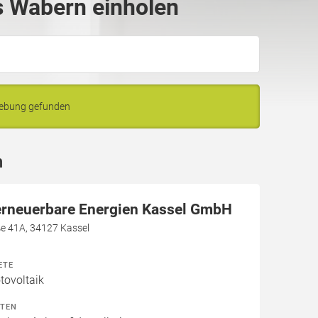
 Wabern einholen
gebung gefunden
n
erneuerbare Energien Kassel GmbH
ße 41A, 34127 Kassel
ETE
ovoltaik
ITEN