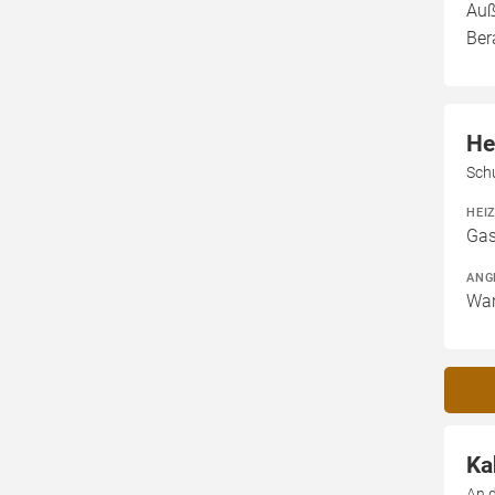
Auß
Ber
He
Sch
HEI
Gas
ANG
War
Ka
An 