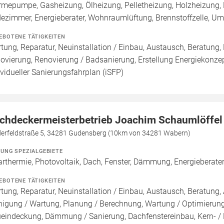
mepumpe, Gasheizung, Ölheizung, Pelletheizung, Holzheizung, 
ezimmer, Energieberater, Wohnraumlüftung, Brennstoffzelle, 
EBOTENE TÄTIGKEITEN
tung, Reparatur, Neuinstallation / Einbau, Austausch, Beratung,
ovierung, Renovierung / Badsanierung, Erstellung Energiekonzept
ividueller Sanierungsfahrplan (iSFP)
chdeckermeisterbetrieb Joachim Schaumlöffel
derfeldstraße 5, 34281 Gudensberg (10km von 34281 Wabern)
ZUNG SPEZIALGEBIETE
arthermie, Photovoltaik, Dach, Fenster, Dämmung, Energieberate
EBOTENE TÄTIGKEITEN
tung, Reparatur, Neuinstallation / Einbau, Austausch, Beratung, 
nigung / Wartung, Planung / Berechnung, Wartung / Optimierung,
eindeckung, Dämmung / Sanierung, Dachfenstereinbau, Kern-