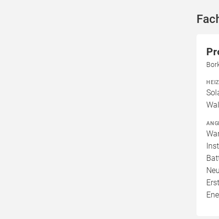
Fac
Pr
Bor
HEI
Sol
Wal
ANG
War
Ins
Bat
Neu
Ers
Ene