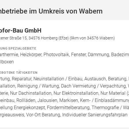
hbetriebe im Umkreis von Wabern
ofor-Bau GmbH
kener Straße 15, 34576 Homberg (Efze) (9km von 34576 Wabern)
ZUNG SPEZIALGEBIETE
arthermie, Heizkörper, Photovoltaik, Fenster, Dämmung, Badezi
lboxen
EBOTENE TÄTIGKEITEN
tung, Reparatur, Neuinstallation / Einbau, Austausch, Beratung,
tallation, Reinigung / Wartung, Dach Vermietung / Verpachtung,
terie, Nur Dachinstallation, Nur Elektroinstallation, Nur Material (
einbau, Rollläden, Jalousien, Markisen, Kern- / Einblasdämmun
tellung Energiekonzept, Fördermittelberatung, Thermografie / Wär
rgieausweis, Vor-Ort Beratung, Individueller Sanierungsfahrplan 