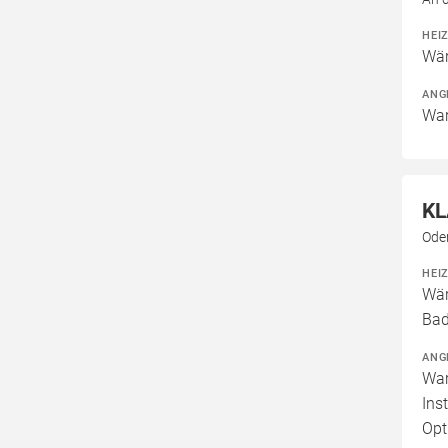
HEI
Wär
ANG
War
KL
Ode
HEI
Wär
Bad
ANG
War
Ins
Opt