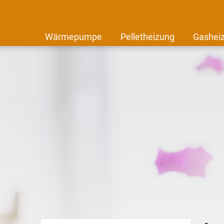
Wärmepumpe
Pelletheizung
Gashei