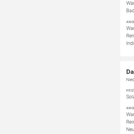
Wär
Bad
ANG
War
Ren
Ind
Da
Nie
HEI
Sol
ANG
War
Rei
Neu