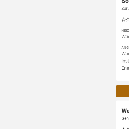
So
Zur 
HEI
Wär
ANG
War
Ins
Ene
We
Gen