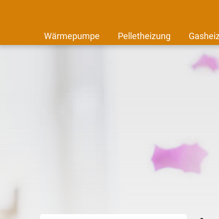
Wärmepumpe
Pelletheizung
Gashei