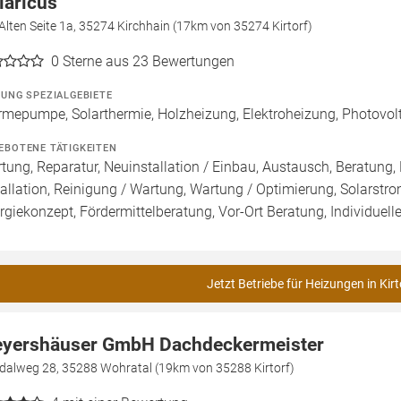
laricus
Alten Seite 1a, 35274 Kirchhain (17km von 35274 Kirtorf)
0
Sterne aus 23 Bewertungen
ZUNG SPEZIALGEBIETE
mepumpe, Solarthermie, Holzheizung, Elektroheizung, Photovolta
EBOTENE TÄTIGKEITEN
tung, Reparatur, Neuinstallation / Einbau, Austausch, Beratun
tallation, Reinigung / Wartung, Wartung / Optimierung, Solarstrom
rgiekonzept, Fördermittelberatung, Vor-Ort Beratung, Individuell
Jetzt Betriebe für Heizungen in Kirt
yershäuser GmbH Dachdeckermeister
dalweg 28, 35288 Wohratal (19km von 35288 Kirtorf)