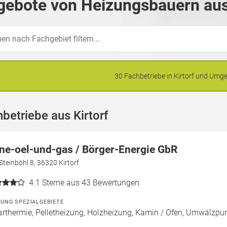
ebote von Heizungsbauern aus 
30 Fachbetriebe in Kirtorf und Um
betriebe aus Kirtorf
ne-oel-und-gas / Börger-Energie GbR
teinböhl 8, 36320 Kirtorf
4.1
Sterne aus 43 Bewertungen
ZUNG SPEZIALGEBIETE
arthermie, Pelletheizung, Holzheizung, Kamin / Ofen, Umwälzp