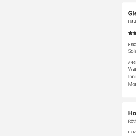
Gi
Hau
HEI
Sol
ANG
War
Inn
Mon
Ho
Röth
HEI