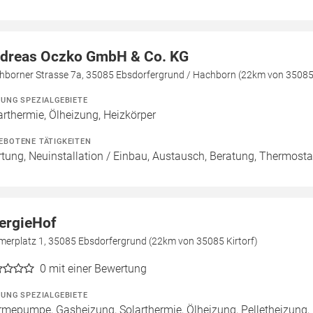
dreas Oczko GmbH & Co. KG
hborner Strasse 7a, 35085 Ebsdorfergrund / Hachborn (22km von 35085 
ZUNG SPEZIALGEBIETE
arthermie, Ölheizung, Heizkörper
EBOTENE TÄTIGKEITEN
tung, Neuinstallation / Einbau, Austausch, Beratung, Thermosta
ergieHof
merplatz 1, 35085 Ebsdorfergrund (22km von 35085 Kirtorf)
0
mit einer Bewertung
ZUNG SPEZIALGEBIETE
mepumpe, Gasheizung, Solarthermie, Ölheizung, Pelletheizung, 