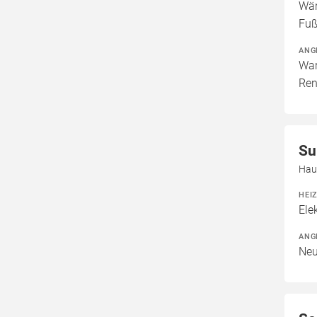
Wär
Fuß
ANG
War
Ren
Su
Hau
HEI
Ele
ANG
Neu