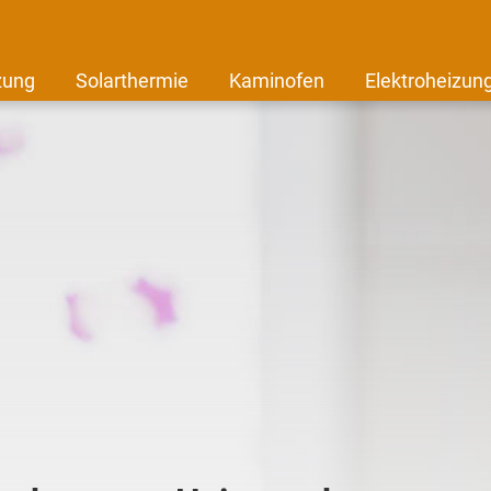
zung
Solarthermie
Kaminofen
Elektroheizun