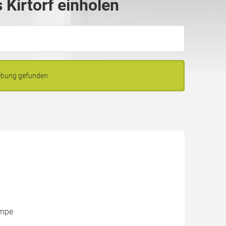
Kirtorf einholen
gebung gefunden
umpe