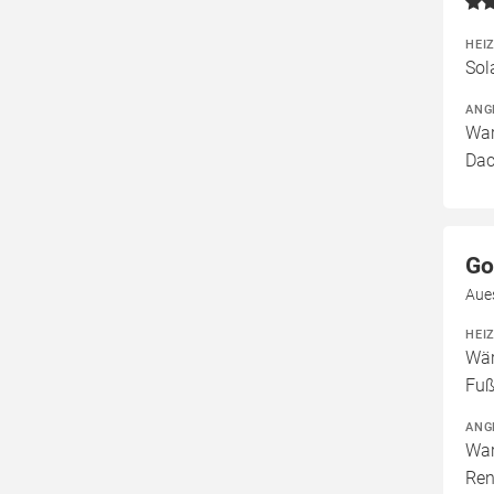
HEI
Sol
ANG
War
Dac
Go
Aues
HEI
Wär
Fuß
ANG
War
Ren