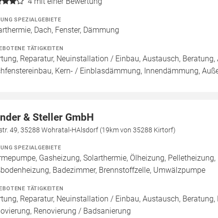
4
mit einer Bewertung
ZUNG SPEZIALGEBIETE
arthermie, Dach, Fenster, Dämmung
EBOTENE TÄTIGKEITEN
tung, Reparatur, Neuinstallation / Einbau, Austausch, Beratun
hfenstereinbau, Kern- / Einblasdämmung, Innendämmung, 
nder & Steller GmbH
tr. 49, 35288 Wohratal-HAlsdorf (19km von 35288 Kirtorf)
ZUNG SPEZIALGEBIETE
mepumpe, Gasheizung, Solarthermie, Ölheizung, Pelletheizung, 
bodenheizung, Badezimmer, Brennstoffzelle, Umwälzpumpe
EBOTENE TÄTIGKEITEN
tung, Reparatur, Neuinstallation / Einbau, Austausch, Beratung,
ovierung, Renovierung / Badsanierung