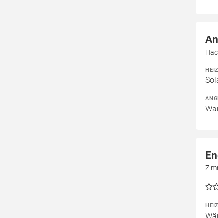
An
Hac
HEI
Sol
ANG
War
En
Zim
HEI
Wär