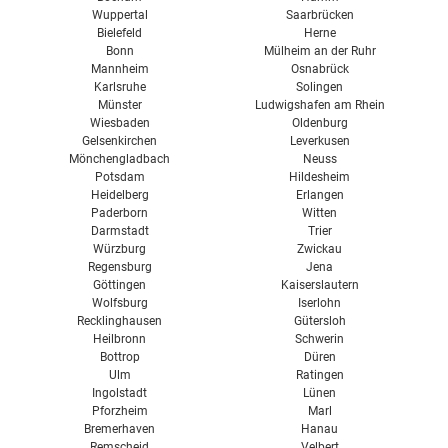
Wuppertal
Saarbrücken
Bielefeld
Herne
Bonn
Mülheim an der Ruhr
Mannheim
Osnabrück
Karlsruhe
Solingen
Münster
Ludwigshafen am Rhein
Wiesbaden
Oldenburg
Gelsenkirchen
Leverkusen
Mönchengladbach
Neuss
Potsdam
Hildesheim
Heidelberg
Erlangen
Paderborn
Witten
Darmstadt
Trier
Würzburg
Zwickau
Regensburg
Jena
Göttingen
Kaiserslautern
Wolfsburg
Iserlohn
Recklinghausen
Gütersloh
Heilbronn
Schwerin
Bottrop
Düren
Ulm
Ratingen
Ingolstadt
Lünen
Pforzheim
Marl
Bremerhaven
Hanau
Remscheid
Velbert