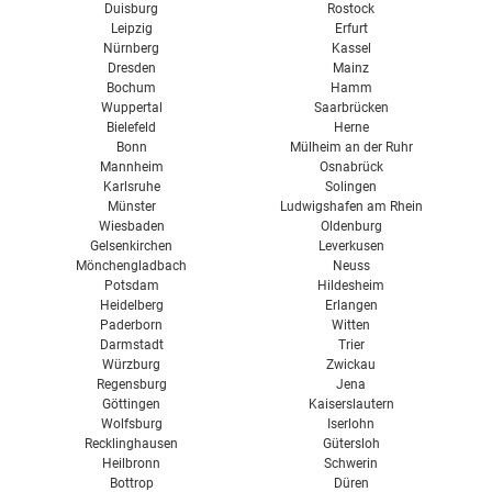
Duisburg
Rostock
Leipzig
Erfurt
Nürnberg
Kassel
Dresden
Mainz
Bochum
Hamm
Wuppertal
Saarbrücken
Bielefeld
Herne
Bonn
Mülheim an der Ruhr
Mannheim
Osnabrück
Karlsruhe
Solingen
Münster
Ludwigshafen am Rhein
Wiesbaden
Oldenburg
Gelsenkirchen
Leverkusen
Mönchengladbach
Neuss
Potsdam
Hildesheim
Heidelberg
Erlangen
Paderborn
Witten
Darmstadt
Trier
Würzburg
Zwickau
Regensburg
Jena
Göttingen
Kaiserslautern
Wolfsburg
Iserlohn
Recklinghausen
Gütersloh
Heilbronn
Schwerin
Bottrop
Düren