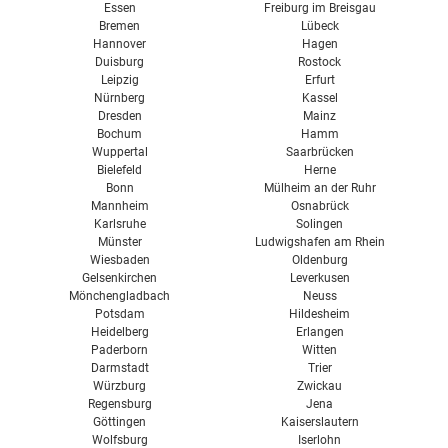
Essen
Freiburg im Breisgau
Bremen
Lübeck
Hannover
Hagen
Duisburg
Rostock
Leipzig
Erfurt
Nürnberg
Kassel
Dresden
Mainz
Bochum
Hamm
Wuppertal
Saarbrücken
Bielefeld
Herne
Bonn
Mülheim an der Ruhr
Mannheim
Osnabrück
Karlsruhe
Solingen
Münster
Ludwigshafen am Rhein
Wiesbaden
Oldenburg
Gelsenkirchen
Leverkusen
Mönchengladbach
Neuss
Potsdam
Hildesheim
Heidelberg
Erlangen
Paderborn
Witten
Darmstadt
Trier
Würzburg
Zwickau
Regensburg
Jena
Göttingen
Kaiserslautern
Wolfsburg
Iserlohn