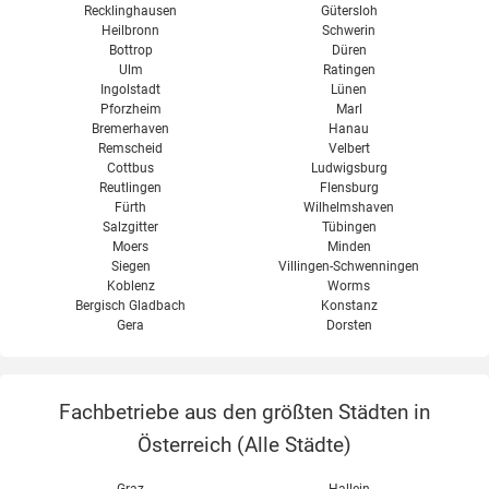
Recklinghausen
Gütersloh
Heilbronn
Schwerin
Bottrop
Düren
Ulm
Ratingen
Ingolstadt
Lünen
Pforzheim
Marl
Bremerhaven
Hanau
Remscheid
Velbert
Cottbus
Ludwigsburg
Reutlingen
Flensburg
Fürth
Wilhelmshaven
Salzgitter
Tübingen
Moers
Minden
Siegen
Villingen-Schwenningen
Koblenz
Worms
Bergisch Gladbach
Konstanz
Gera
Dorsten
Fachbetriebe aus den größten Städten in
Österreich (
Alle Städte
)