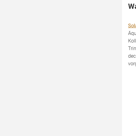
Wa
Sol
Äqu
Kol
Tri
dec
vor