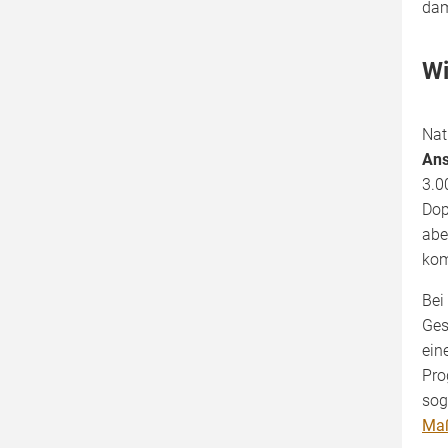
dam
Wi
Nat
Ans
3.0
Dop
abe
kom
Bei
Ges
ein
Pro
sog
Maß