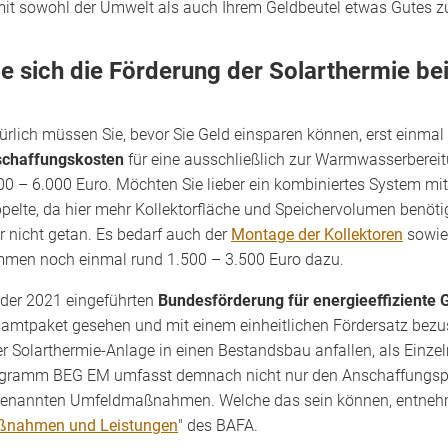
it sowohl der Umwelt als auch Ihrem Geldbeutel etwas Gutes zu
e sich die Förderung der Solarthermie bei
ürlich müssen Sie, bevor Sie Geld einsparen können, erst einmal
chaffungskosten
für eine ausschließlich zur Warmwasserbereit
00 – 6.000 Euro. Möchten Sie lieber ein kombiniertes System mi
pelte, da hier mehr Kollektorfläche und Speichervolumen benötig
r nicht getan. Es bedarf auch der
Montage der Kollektoren
sowie
men noch einmal rund 1.500 – 3.500 Euro dazu.
 der 2021 eingeführten
Bundesförderung für energieeffiziente
amtpaket gesehen und mit einem einheitlichen Fördersatz bezus
er Solarthermie-Anlage in einen Bestandsbau anfallen, als Ein
gramm BEG EM umfasst demnach nicht nur den Anschaffungsprei
enannten Umfeldmaßnahmen. Welche das sein können, entneh
nahmen und Leistungen
" des BAFA.