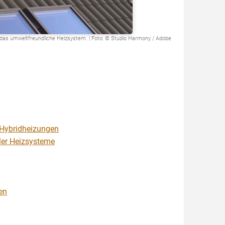
 das umweltfreundliche Heizsystem. | Foto: © Studio Harmony / Adobe
-Hybridheizungen
iler Heizsysteme
en