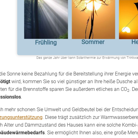
Das ganze Jahr über kann Solarthermie zur Erwärmung von Trinkwass
die Sonne keine Bezahlung für die Bereitstellung ihrer Energie
ötigt
wird, kommen Sie so viel günstiger an Ihre heiße Dusche 
ten für die Brennstoffe sparen Sie außerdem etliches an CO
. D
2
ssionslos
.
h mehr schonen Sie Umwelt und Geldbeutel bei der Entscheidung
zungsunterstützung
. Diese trägt zusätzlich zur Warmwasserbe
h Alter und Dämmzustand des Hauses kann eine solche Kombi-
bäudewärmebedarfs
. Sie ermöglicht Ihnen also, eine große Me