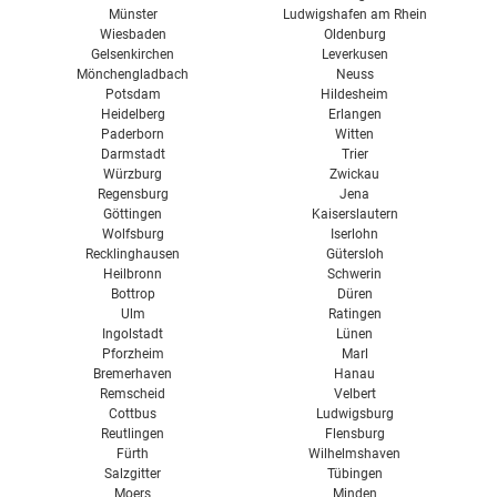
Münster
Ludwigshafen am Rhein
Wiesbaden
Oldenburg
Gelsenkirchen
Leverkusen
Mönchengladbach
Neuss
Potsdam
Hildesheim
Heidelberg
Erlangen
Paderborn
Witten
Darmstadt
Trier
Würzburg
Zwickau
Regensburg
Jena
Göttingen
Kaiserslautern
Wolfsburg
Iserlohn
Recklinghausen
Gütersloh
Heilbronn
Schwerin
Bottrop
Düren
Ulm
Ratingen
Ingolstadt
Lünen
Pforzheim
Marl
Bremerhaven
Hanau
Remscheid
Velbert
Cottbus
Ludwigsburg
Reutlingen
Flensburg
Fürth
Wilhelmshaven
Salzgitter
Tübingen
Moers
Minden