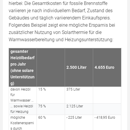
hierbei: Die Gesamtkosten für fossile Brennstoffe
variieren je nach individuellem Bedarf, Zustand des
Gebäudes und täglich variierendem Einkaufspreis.
Folgendes Beispiel zeigt eine mögliche Ersparnis bei
zusätzlicher Nutzung von Solarthermie für die
Warmwasserbereitung und Heizungsunterstützung:
gesamter
Heizölbedarf
pro Jahr
2.500 Liter
4.655 Euro
(ohne solare
Unterstützun
g)
davon Heizöl
15 %
375 Liter
für
Warmwasser …
… sowie Heizöl
75 %
2.125 Liter
für Heizung
mögliche
60 %
- 225 Liter
- 418,95 Euro
Kostenersparni
s durch