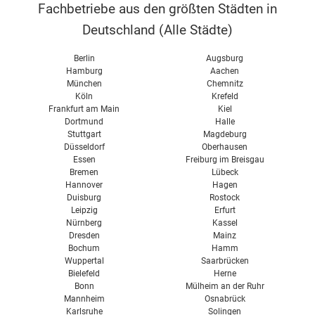
Fachbetriebe aus den größten Städten in
Deutschland (
Alle Städte
)
Berlin
Augsburg
Hamburg
Aachen
München
Chemnitz
Köln
Krefeld
Frankfurt am Main
Kiel
Dortmund
Halle
Stuttgart
Magdeburg
Düsseldorf
Oberhausen
Essen
Freiburg im Breisgau
Bremen
Lübeck
Hannover
Hagen
Duisburg
Rostock
Leipzig
Erfurt
Nürnberg
Kassel
Dresden
Mainz
Bochum
Hamm
Wuppertal
Saarbrücken
Bielefeld
Herne
Bonn
Mülheim an der Ruhr
Mannheim
Osnabrück
Karlsruhe
Solingen