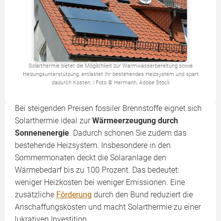
Solarthermie bietet die Möglichkeit zur Warmwasserbereitung sowie
Heizungsunterstützung, entlastet Ihr bestehendes Heizsystem und spart
dadurch Kosten. | Foto © Hermann, Adobe Stock
Bei steigenden Preisen fossiler Brennstoffe eignet sich
Solarthermie ideal zur
Wärmeerzeugung durch
Sonnenenergie
. Dadurch schonen Sie zudem das
bestehende Heizsystem. Insbesondere in den
Sommermonaten deckt die Solaranlage den
Wärmebedarf bis zu 100 Prozent. Das bedeutet:
weniger Heizkosten bei weniger Emissionen. Eine
zusätzliche
Förderung
durch den Bund reduziert die
Anschaffungskosten und macht Solarthermie zu einer
lukrativen Investition.