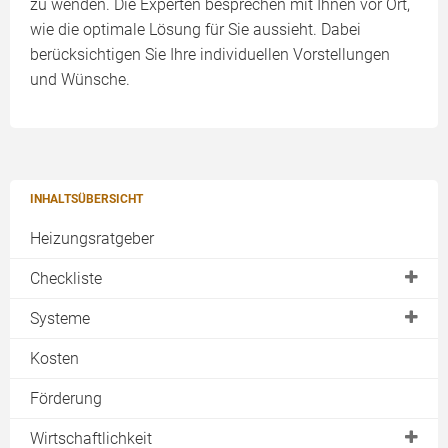
zu wenden. Die Experten besprechen mit Ihnen vor Ort,
wie die optimale Lösung für Sie aussieht. Dabei
berücksichtigen Sie Ihre individuellen Vorstellungen
und Wünsche.
INHALTSÜBERSICHT
Heizungsratgeber
Checkliste
Planung
Systeme
Ortstermin
Warmwasser mit Solar erzeugen
Kosten
Angebote vergleichen
Heizungsunterstützung
Förderung
Abnahme
Bäderbetrieb
Wirtschaftlichkeit
Wartung