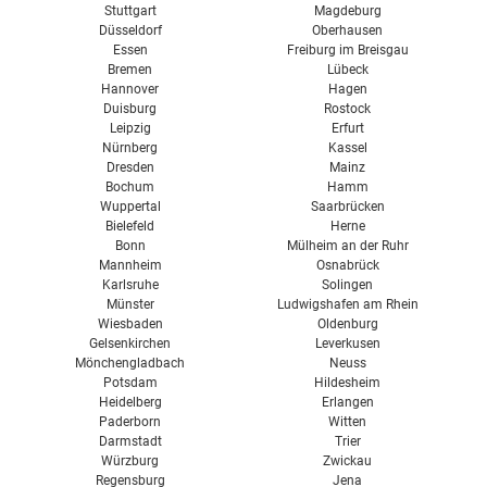
Stuttgart
Magdeburg
Düsseldorf
Oberhausen
Essen
Freiburg im Breisgau
Bremen
Lübeck
Hannover
Hagen
Duisburg
Rostock
Leipzig
Erfurt
Nürnberg
Kassel
Dresden
Mainz
Bochum
Hamm
Wuppertal
Saarbrücken
Bielefeld
Herne
Bonn
Mülheim an der Ruhr
Mannheim
Osnabrück
Karlsruhe
Solingen
Münster
Ludwigshafen am Rhein
Wiesbaden
Oldenburg
Gelsenkirchen
Leverkusen
Mönchengladbach
Neuss
Potsdam
Hildesheim
Heidelberg
Erlangen
Paderborn
Witten
Darmstadt
Trier
Würzburg
Zwickau
Regensburg
Jena