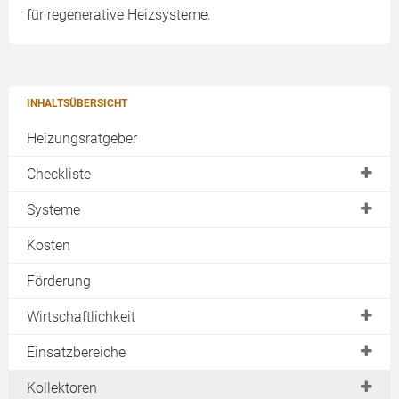
für regenerative Heizsysteme.
INHALTSÜBERSICHT
Heizungsratgeber
Checkliste
Planung
Systeme
Ortstermin
Warmwasser mit Solar erzeugen
Kosten
Angebote vergleichen
Heizungsunterstützung
Förderung
Abnahme
Bäderbetrieb
Wirtschaftlichkeit
Wartung
Solarpaket
Ertrag
Einsatzbereiche
Download
Erfahrungen
Dachneigung & Dachausrichtung
Einfamilienhaus
Kollektoren
Kaufen