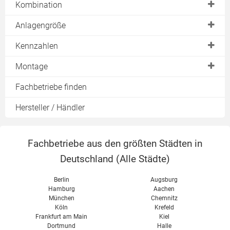
Solarrohr
Kombination
Brauchwasserspeicher
Solarflüssigkeit
mit Ölheizung
Anlagengröße
Kombispeicher
Solarpumpe
mit Gasheizung
Trinkwassererwärmung
Kennzahlen
Schichtenspeicher
Sicherheitstechnik
mit Wärmepumpe
Heizungsunterstützung
Kollektorwirkungsgrad
Montage
Großspeicher
Solarstation
Wärmespeicher
Kollektorleistung & Kollektorertrag
Wärmetauscher
Aufdachkollektor
Fachbetriebe finden
Solarregler
solare Deckung
Flachdach
Frostschutz
Hersteller / Händler
Fassade
Indach
Fachbetriebe aus den größten Städten in
Deutschland (
Alle Städte
)
Berlin
Augsburg
Hamburg
Aachen
München
Chemnitz
Köln
Krefeld
Frankfurt am Main
Kiel
Dortmund
Halle