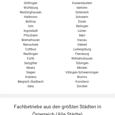
Göttingen
Kaiserslautern
Wolfsburg
Iserlohn
Recklinghausen
Gütersloh
Heilbronn
Schwerin
Bottrop
Düren
Ulm
Ratingen
Ingolstadt
Lünen
Pforzheim
Marl
Bremerhaven
Hanau
Remscheid
Velbert
Cottbus
Ludwigsburg
Reutlingen
Flensburg
Fürth
Wilhelmshaven
Salzgitter
Tübingen
Moers
Minden
Siegen
Villingen-Schwenningen
Koblenz
Worms
Bergisch Gladbach
Konstanz
Gera
Dorsten
Fachbetriebe aus den größten Städten in
Österreich (
Alle Städte
)