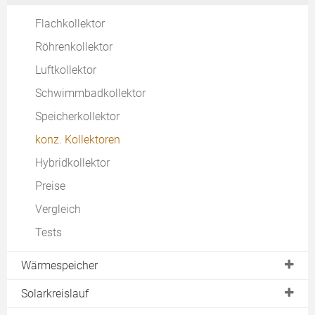
Mehrfamilienhaus
Flachkollektor
Gemeinden & Städte
Röhrenkollektor
Industrie & Gewerbe
Luftkollektor
Solare Nahwärme
Schwimmbadkollektor
Speicherkollektor
konz. Kollektoren
Hybridkollektor
Preise
Vergleich
Tests
Wärmespeicher
Speichertypen
Solarkreislauf
Beladung