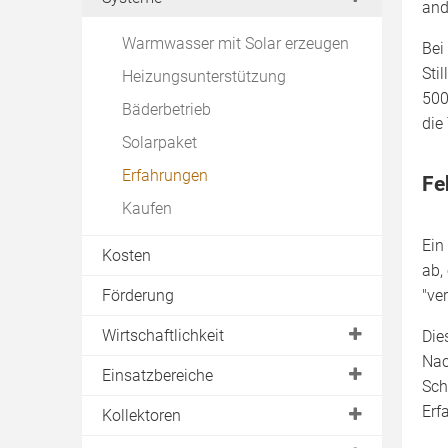
and
Ortstermin
Warmwasser mit Solar erzeugen
Bei
Angebote vergleichen
Sti
Heizungsunterstützung
Abnahme
500
Bäderbetrieb
die
Wartung
Solarpaket
Download
Erfahrungen
Fe
Kaufen
Ein
Kosten
ab,
Förderung
"ve
Wirtschaftlichkeit
Die
Nac
Ertrag
Einsatzbereiche
Sch
Dachneigung & Dachausrichtung
Einfamilienhaus
Erf
Kollektoren
Mehrfamilienhaus