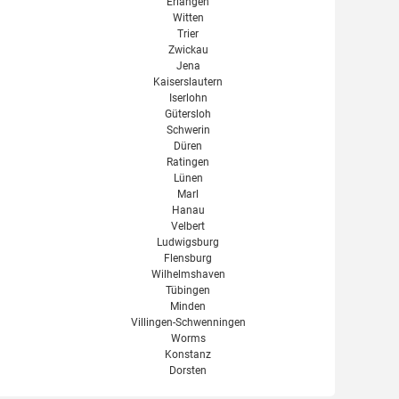
Erlangen
Witten
Trier
Zwickau
Jena
Kaiserslautern
Iserlohn
Gütersloh
Schwerin
Düren
Ratingen
Lünen
Marl
Hanau
Velbert
Ludwigsburg
Flensburg
Wilhelmshaven
Tübingen
Minden
Villingen-Schwenningen
Worms
Konstanz
Dorsten