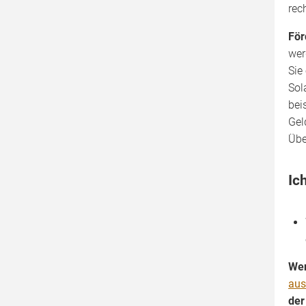
rec
För
wer
Sie
Sol
bei
Gel
Übe
Ic
Wen
aus
der