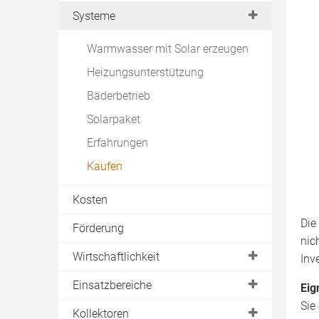
Planung
Systeme
Ortstermin
Warmwasser mit Solar erzeugen
Angebote vergleichen
Heizungsunterstützung
Abnahme
Bäderbetrieb
Wartung
Solarpaket
Download
Erfahrungen
Kaufen
Kosten
Die
Förderung
nic
Wirtschaftlichkeit
Inv
Ertrag
Einsatzbereiche
Eig
Sie
Dachneigung & Dachausrichtung
Einfamilienhaus
Kollektoren