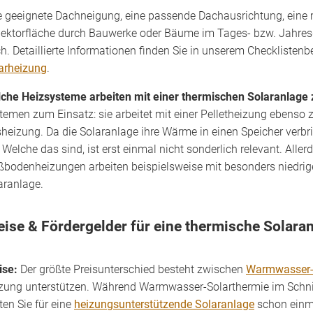
e geeignete Dachneigung, eine passende Dachausrichtung, eine 
lektorfläche durch Bauwerke oder Bäume im Tages- bzw. Jahres
h. Detaillierte Informationen finden Sie in unserem Checklistenb
arheizung
.
che Heizsysteme arbeiten mit einer thermischen Solaranlag
temen zum Einsatz: sie arbeitet mit einer Pelletheizung eben
heizung. Da die Solaranlage ihre Wärme in einen Speicher verbr
. Welche das sind, ist erst einmal nicht sonderlich relevant. Aller
ßbodenheizungen arbeiten beispielsweise mit besonders niedrige
aranlage.
eise & Fördergelder für eine thermische Solara
ise:
Der größte Preisunterschied besteht zwischen
Warmwasser-
zung unterstützen. Während Warmwasser-Solarthermie im Schnitt
lten Sie für eine
heizungsunterstützende Solaranlage
schon einma