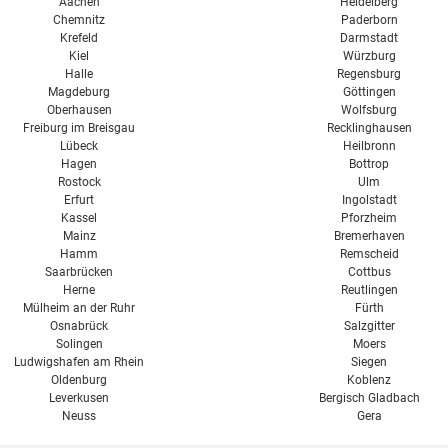
Aachen
Heidelberg
Chemnitz
Paderborn
Krefeld
Darmstadt
Kiel
Würzburg
Halle
Regensburg
Magdeburg
Göttingen
Oberhausen
Wolfsburg
Freiburg im Breisgau
Recklinghausen
Lübeck
Heilbronn
Hagen
Bottrop
Rostock
Ulm
Erfurt
Ingolstadt
Kassel
Pforzheim
Mainz
Bremerhaven
Hamm
Remscheid
Saarbrücken
Cottbus
Herne
Reutlingen
Mülheim an der Ruhr
Fürth
Osnabrück
Salzgitter
Solingen
Moers
Ludwigshafen am Rhein
Siegen
Oldenburg
Koblenz
Leverkusen
Bergisch Gladbach
Neuss
Gera