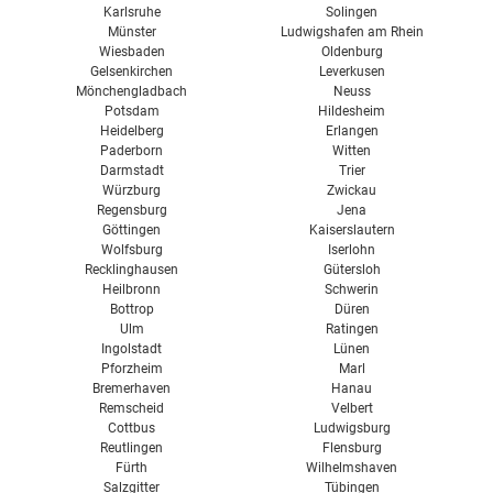
Karlsruhe
Solingen
Münster
Ludwigshafen am Rhein
Wiesbaden
Oldenburg
Gelsenkirchen
Leverkusen
Mönchengladbach
Neuss
Potsdam
Hildesheim
Heidelberg
Erlangen
Paderborn
Witten
Darmstadt
Trier
Würzburg
Zwickau
Regensburg
Jena
Göttingen
Kaiserslautern
Wolfsburg
Iserlohn
Recklinghausen
Gütersloh
Heilbronn
Schwerin
Bottrop
Düren
Ulm
Ratingen
Ingolstadt
Lünen
Pforzheim
Marl
Bremerhaven
Hanau
Remscheid
Velbert
Cottbus
Ludwigsburg
Reutlingen
Flensburg
Fürth
Wilhelmshaven
Salzgitter
Tübingen