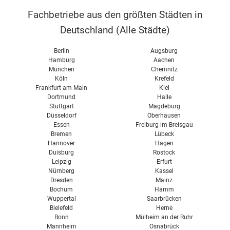
Fachbetriebe aus den größten Städten in
Deutschland (
Alle Städte
)
Berlin
Augsburg
Hamburg
Aachen
München
Chemnitz
Köln
Krefeld
Frankfurt am Main
Kiel
Dortmund
Halle
Stuttgart
Magdeburg
Düsseldorf
Oberhausen
Essen
Freiburg im Breisgau
Bremen
Lübeck
Hannover
Hagen
Duisburg
Rostock
Leipzig
Erfurt
Nürnberg
Kassel
Dresden
Mainz
Bochum
Hamm
Wuppertal
Saarbrücken
Bielefeld
Herne
Bonn
Mülheim an der Ruhr
Mannheim
Osnabrück