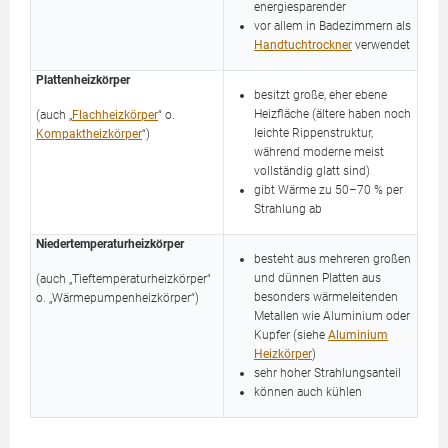
energiesparender
vor allem in Badezimmern als
Handtuchtrockner
verwendet
Plattenheizkörper
besitzt große, eher ebene
Heizfläche (ältere haben noch
(auch „
Flachheizkörper
“ o.
leichte Rippenstruktur,
Kompaktheizkörper
“)
während moderne meist
vollständig glatt sind)
gibt Wärme zu 50–70 % per
Strahlung ab
Niedertemperaturheizkörper
besteht aus mehreren großen
und dünnen Platten aus
(auch „Tieftemperaturheizkörper“
besonders wärmeleitenden
o. „Wärmepumpenheizkörper“)
Metallen wie Aluminium oder
Kupfer (siehe
Aluminium
Heizkörper
)
sehr hoher Strahlungsanteil
können auch kühlen