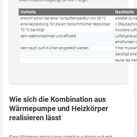
Vorteile
Nachteile
erreicht schon bei einer Vorlauftemperatur von 35 °C
arbeitet zu 
eine Heizleistung, für die ein herkömmlicher Heizkörper
> Staubaufwir
70 °C benötigt
trockene Luft
sehr reaktionsschnell und effizient
Lüftergeräu
empfunden 
kann auch zum Kühlen eingesetzt werden
Filter müsse
benötigt ein
teurer als h
Wie sich die Kombination aus
Wärmepumpe und Heizkörper
realisieren lässt