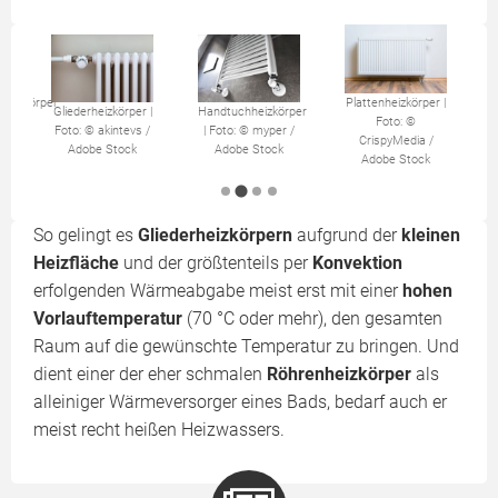
heizkörper
N
Plattenheizkörper |
Gliederheizkörper |
Handtuchheizkörper
Foto: ©
Foto: © akintevs /
| Foto: © myper /
CrispyMedia /
Adobe Stock
Adobe Stock
Adobe Stock
So gelingt es
Gliederheizkörpern
aufgrund der
kleinen
Heizfläche
und der größtenteils per
Konvektion
erfolgenden Wärmeabgabe meist erst mit einer
hohen
Vorlauftemperatur
(70 °C oder mehr), den gesamten
Raum auf die gewünschte Temperatur zu bringen. Und
dient einer der eher schmalen
Röhrenheizkörper
als
alleiniger Wärmeversorger eines Bads, bedarf auch er
meist recht heißen Heizwassers.