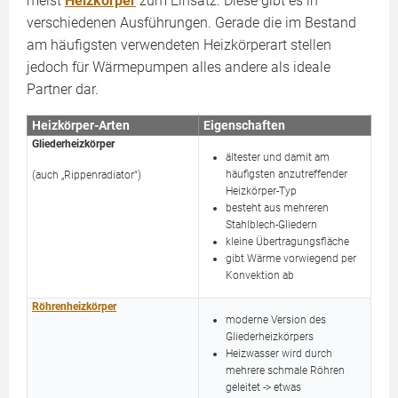
meist
Heizkörper
zum Einsatz. Diese gibt es in
verschiedenen Ausführungen. Gerade die im Bestand
am häufigsten verwendeten Heizkörperart stellen
jedoch für Wärmepumpen alles andere als ideale
Partner dar.
Heizkörper-Arten
Eigenschaften
Gliederheizkörper
ältester und damit am
häufigsten anzutreffender
(auch „Rippenradiator“)
Heizkörper-Typ
besteht aus mehreren
Stahlblech-Gliedern
kleine Übertragungsfläche
gibt Wärme vorwiegend per
Konvektion ab
Röhrenheizkörper
moderne Version des
Gliederheizkörpers
Heizwasser wird durch
mehrere schmale Röhren
geleitet -> etwas