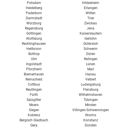
Potsdam
Hildesheim
Heidelberg
Erlangen
Paderborn
Witten
Darmstadt
Trier
Würzburg
Zwickau
Regensburg
Jena
Göttingen
Kaiserslautern
Wolfsburg
Iserlohn
Recklinghausen
Gütersloh
Heilbronn
Schwerin
Bottrop
Düren
Ulm
Ratingen
Ingolstadt
Lünen
Pforzheim
Marl
Bremerhaven
Hanau
Remscheid
Velbert
Cottbus
Ludwigsburg
Reutlingen
Flensburg
Fürth
Wilhelmshaven
Salzgitter
Tübingen
Moers
Minden
Siegen
Villingen-Schwenningen
Koblenz
Worms
Bergisch Gladbach
Konstanz
Gera
Dorsten