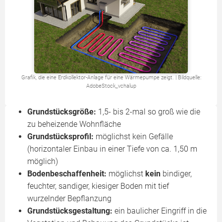
Grafik, die eine Erdkollektor-Anlage für eine Wärmepumpe zeigt. | Bildquelle:
AdobeStock_vchalup
Grundstücksgröße:
1,5- bis 2-mal so groß wie die
zu beheizende Wohnfläche
Grundstücksprofil:
möglichst kein Gefälle
(horizontaler Einbau in einer Tiefe von ca. 1,50 m
möglich)
Bodenbeschaffenheit:
möglichst
kein
bindiger,
feuchter, sandiger, kiesiger Boden mit tief
wurzelnder Bepflanzung
Grundstücksgestaltung:
ein baulicher Eingriff in die