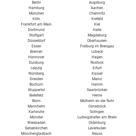
Berlin
Augsburg
Hamburg
Aachen
München
Chemnitz
Köln
Krefeld
Frankfurt am Main
Kiel
Dortmund
Halle
Stuttgart
Magdeburg
Düsseldorf
Oberhausen
Essen
Freiburg im Breisgau
Bremen
Lübeck
Hannover
Hagen
Duisburg
Rostock
Leipzig
Erfurt
Nürnberg
Kassel
Dresden
Mainz
Bochum
Hamm
Wuppertal
Saarbrücken
Bielefeld
Herne
Bonn
Mülheim an der Ruhr
Mannheim
Osnabrück
Karlsruhe
Solingen
Münster
Ludwigshafen am Rhein
Wiesbaden
Oldenburg
Gelsenkirchen
Leverkusen
Mönchengladbach
Neuss