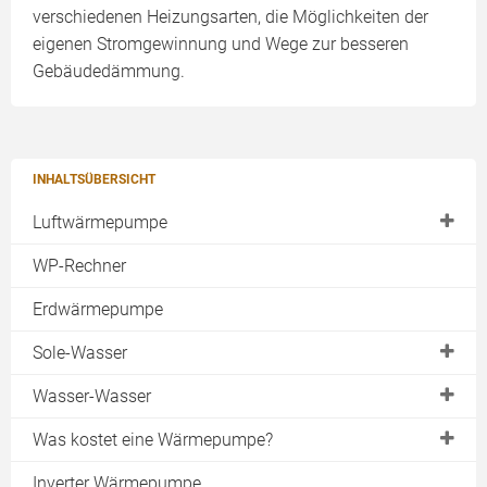
verschiedenen Heizungsarten, die Möglichkeiten der
eigenen Stromgewinnung und Wege zur besseren
Gebäudedämmung.
INHALTSÜBERSICHT
Luftwärmepumpe
Außenaufstellung
WP-Rechner
Luftwärmepumpe Innenaufstellung
Erdwärmepumpe
Split-Wärmepumpe
Sole-Wasser
Warmwasser-Wärmepumpe
Erdreich
Wasser-Wasser
Abluftwärmepumpe
Geothermie
Brunnen
Was kostet eine Wärmepumpe?
Luft-Luft-Wärmepumpe
Erdkollektor
Grundwasser
Förderung
Sole-Wasser
Inverter Wärmepumpe