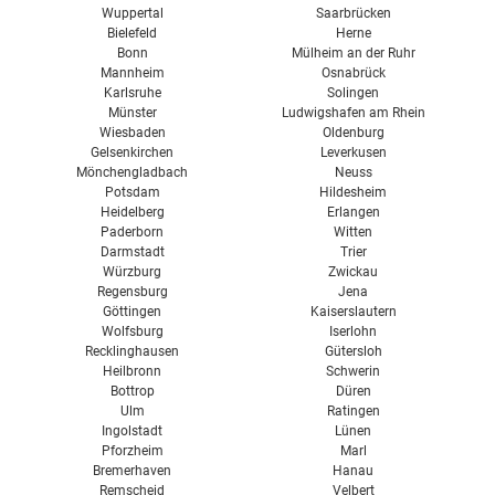
Wuppertal
Saarbrücken
Bielefeld
Herne
Bonn
Mülheim an der Ruhr
Mannheim
Osnabrück
Karlsruhe
Solingen
Münster
Ludwigshafen am Rhein
Wiesbaden
Oldenburg
Gelsenkirchen
Leverkusen
Mönchengladbach
Neuss
Potsdam
Hildesheim
Heidelberg
Erlangen
Paderborn
Witten
Darmstadt
Trier
Würzburg
Zwickau
Regensburg
Jena
Göttingen
Kaiserslautern
Wolfsburg
Iserlohn
Recklinghausen
Gütersloh
Heilbronn
Schwerin
Bottrop
Düren
Ulm
Ratingen
Ingolstadt
Lünen
Pforzheim
Marl
Bremerhaven
Hanau
Remscheid
Velbert