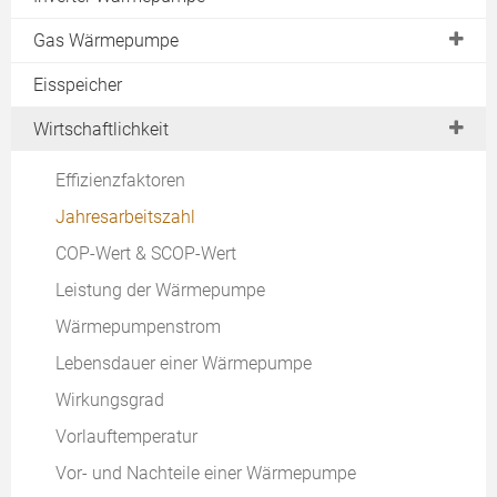
Erdwärmekörbe
Lautstärke
Wasser-Wasser
Gas Wärmepumpe
Erdsonde
Fundament
Luft-Wasser
Gasmotor
Eisspeicher
Energiezaun
Vor- & Nachteile Luft-Wasser-Wärmepumpe
Luft-Luft
Absorptionswärmepumpe
Bohrung
Wirtschaftlichkeit
Erfahrungen
Zeolith-Wärmepumpe
Installation Sonde
Effizienzfaktoren
Hersteller
Erdwärme Heizung
Jahresarbeitszahl
COP-Wert & SCOP-Wert
Leistung der Wärmepumpe
Wärmepumpenstrom
Lebensdauer einer Wärmepumpe
Wirkungsgrad
Vorlauftemperatur
Vor- und Nachteile einer Wärmepumpe