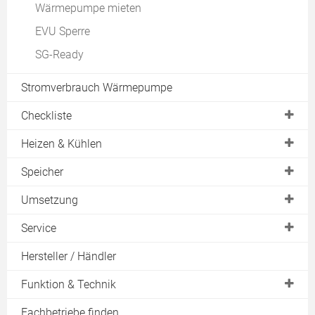
Wärmepumpe mieten
EVU Sperre
SG-Ready
Stromverbrauch Wärmepumpe
Checkliste
Machbarkeit
Heizen & Kühlen
Ertrag
Betriebsarten
Speicher
Ortstermin
Raumheizung
Warmwasserspeicher
Umsetzung
Inhalt des Angebots
Warmwasser
Kombispeicher
Wärmepumpe im Neubau
Service
Download
Kühlung
Tauchheizkörper
Wärmepumpe im Mehrfamilienhaus
Preisvergleich Strom
Hersteller / Händler
Heizkörper für Wärmepumpe
Wärmepumpe auf dem Dach
Erfahrungen
Funktion & Technik
Wärmepumpe ohne Fußbodenheizung
Wärmepumpen im Vergleich
mit Solarthermie
Bestandteile
Fachbetriebe finden