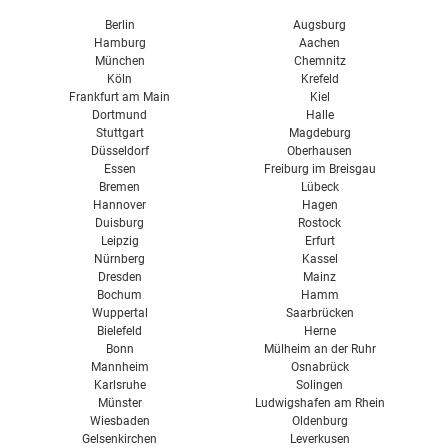
Berlin
Augsburg
Hamburg
Aachen
München
Chemnitz
Köln
Krefeld
Frankfurt am Main
Kiel
Dortmund
Halle
Stuttgart
Magdeburg
Düsseldorf
Oberhausen
Essen
Freiburg im Breisgau
Bremen
Lübeck
Hannover
Hagen
Duisburg
Rostock
Leipzig
Erfurt
Nürnberg
Kassel
Dresden
Mainz
Bochum
Hamm
Wuppertal
Saarbrücken
Bielefeld
Herne
Bonn
Mülheim an der Ruhr
Mannheim
Osnabrück
Karlsruhe
Solingen
Münster
Ludwigshafen am Rhein
Wiesbaden
Oldenburg
Gelsenkirchen
Leverkusen