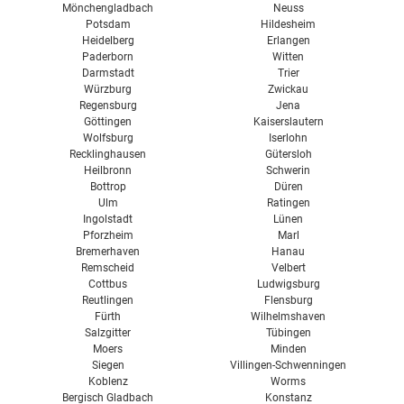
Mönchengladbach
Neuss
Potsdam
Hildesheim
Heidelberg
Erlangen
Paderborn
Witten
Darmstadt
Trier
Würzburg
Zwickau
Regensburg
Jena
Göttingen
Kaiserslautern
Wolfsburg
Iserlohn
Recklinghausen
Gütersloh
Heilbronn
Schwerin
Bottrop
Düren
Ulm
Ratingen
Ingolstadt
Lünen
Pforzheim
Marl
Bremerhaven
Hanau
Remscheid
Velbert
Cottbus
Ludwigsburg
Reutlingen
Flensburg
Fürth
Wilhelmshaven
Salzgitter
Tübingen
Moers
Minden
Siegen
Villingen-Schwenningen
Koblenz
Worms
Bergisch Gladbach
Konstanz