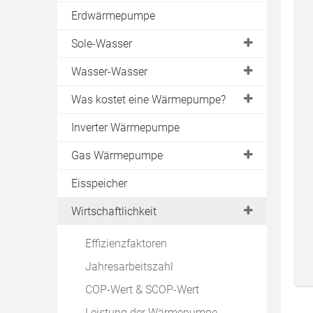
Luftwärmepumpe Innenaufstellung
Erdwärmepumpe
Split-Wärmepumpe
Sole-Wasser
Warmwasser-Wärmepumpe
Erdreich
Wasser-Wasser
Abluftwärmepumpe
Geothermie
Brunnen
Was kostet eine Wärmepumpe?
Luft-Luft-Wärmepumpe
Erdkollektor
Grundwasser
Förderung
Sole-Wasser
Inverter Wärmepumpe
Erdwärmekörbe
Lautstärke
Wasser-Wasser
Gas Wärmepumpe
Erdsonde
Fundament
Luft-Wasser
Gasmotor
Eisspeicher
Energiezaun
Vor- & Nachteile Luft-Wasser-
Luft-Luft
Absorptionswärmepumpe
Wärmepumpe
Bohrung
Wirtschaftlichkeit
Zeolith-Wärmepumpe
Erfahrungen
Installation Sonde
Effizienzfaktoren
Hersteller
Erdwärme Heizung
Jahresarbeitszahl
COP-Wert & SCOP-Wert
Leistung der Wärmepumpe