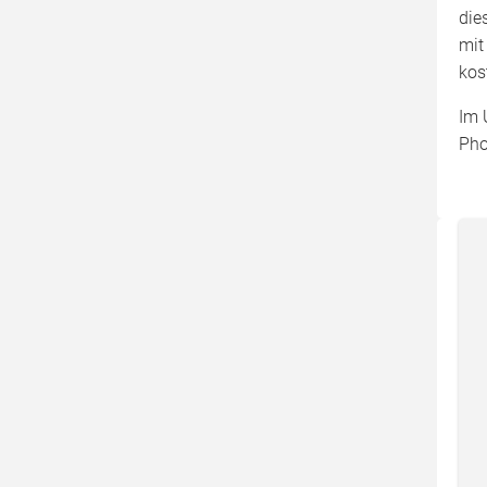
die
mit
kos
Im 
Pho