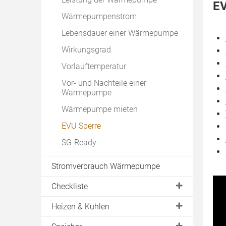
EV
Wärmepumpenstrom
Lebensdauer einer Wärmepumpe
Wirkungsgrad
Vorlauftemperatur
Vor- und Nachteile einer
Wärmepumpe
Wärmepumpe mieten
EVU Sperre
SG-Ready
Stromverbrauch Wärmepumpe
Checkliste
Machbarkeit
Heizen & Kühlen
Ertrag
Betriebsarten