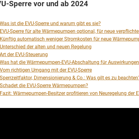
U-Sperre vor und ab 2024
Was ist die EVU-Sperre und warum gibt es sie?
EVU-Sperre für alte Wärmepumpen optional, für neue verpflicht
Künftig automatisch weniger Stromkosten für neue Wärmepum
Unterschied der alten und neuen Regelung
Art der EVU-Steuerung
Was hat die Wärmepumpen-EVU-Abschaltung für Auswirkungen
Vom richtigen Umgang mit der EVU-Sperre
Sperrzeitfaktor, Dimensionierung & Co.: Was gilt es zu beachten
Schadet die EVU-Sperre Wärmepumpen?
Fazit: Wärmepumpen-Besitzer profitieren von Neuregelung der 