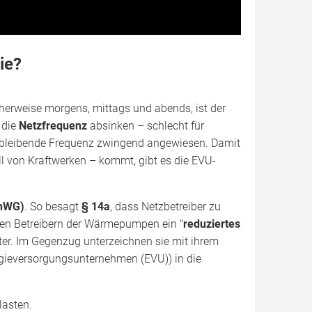
ie?
cherweise morgens, mittags und abends, ist der
 die
Netzfrequenz
absinken – schlecht für
chbleibende Frequenz zwingend angewiesen. Damit
l von Kraftwerken – kommt, gibt es die EVU-
EnWG)
. So besagt
§ 14a
, dass Netzbetreiber zu
 den Betreibern der Wärmepumpen ein "
reduziertes
eter. Im Gegenzug unterzeichnen sie mit ihrem
ergieversorgungsunternehmen (EVU)) in die
lasten.