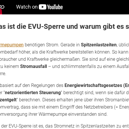
s ist die EVU-Sperre und warum gibt es s
rmepumpen
benötigen Strom. Gerade in
Spitzenlastzeiten
, übli
ombedarf höher, als die Kraftwerke bereitstellen können. So kann
braucher und Kraftwerke gleichermaßen. Sie sind auf eine glei
zu keinem
Stromausfall
– und schlimmstenfalls zu einem Ausfal
rre.
 basiert auf den Regelungen des
Energiewirtschaftsgesetzes (
r "
netzorientierten Steuerung
" berechtigt sind, wenn sie dafür
zentgelt
" berechnen. Dieses erhalten jene über ihren Stromanbi
omvertrag, dass sie mit einem Eingriff des Netzbetreibers (= En
omversorgung ihrer Wärmepumpe einverstanden sind.
l der EVU-Sperre ist es, das Stromnetz in Spitzenlastzeiten zu ent