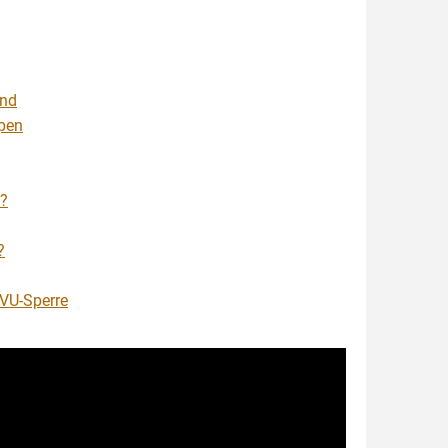
end
pen
?
?
EVU-Sperre