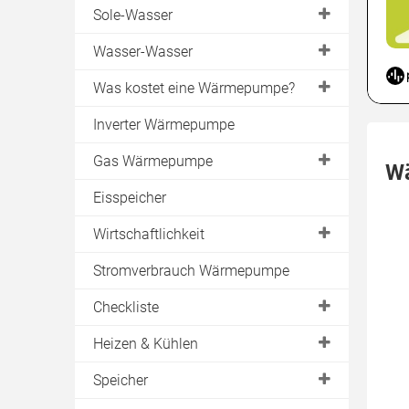
Sole-Wasser
Erdreich
Wasser-Wasser
Geothermie
Brunnen
Was kostet eine Wärmepumpe?
Erdkollektor
Grundwasser
Sole-Wasser
Inverter Wärmepumpe
Erdwärmekörbe
Wasser-Wasser
Gas Wärmepumpe
Erdsonde
Wä
Luft-Wasser
Gasmotor
Eisspeicher
Energiezaun
Luft-Luft
Absorptionswärmepumpe
Bohrung
Wirtschaftlichkeit
Zeolith-Wärmepumpe
Installation Sonde
Effizienzfaktoren
Stromverbrauch Wärmepumpe
Hersteller
Erdwärme Heizung
Jahresarbeitszahl
Checkliste
COP-Wert & SCOP-Wert
Machbarkeit
Heizen & Kühlen
Leistung der Wärmepumpe
Ertrag
Betriebsarten
Speicher
Wärmepumpenstrom
Ortstermin
Raumheizung