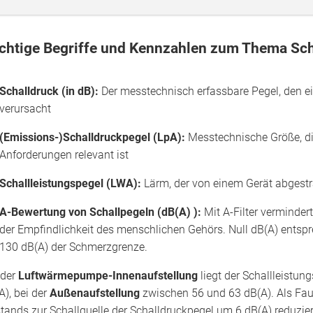
chtige Begriffe und Kennzahlen zum Thema Sch
Schalldruck (in dB):
Der messtechnisch erfassbare Pegel, den e
verursacht
(Emissions-)Schalldruckpegel (LpA):
Messtechnische Größe, di
Anforderungen relevant ist
Schallleistungspegel (LWA):
Lärm, der von einem Gerät abgestra
A-Bewertung von Schallpegeln (dB(A) ):
Mit A-Filter verminder
der Empfindlichkeit des menschlichen Gehörs. Null dB(A) ents
130 dB(A) der Schmerzgrenze.
 der
Luftwärmepumpe-Innenaufstellung
liegt der Schallleistun
A), bei der
Außenaufstellung
zwischen 56 und 63 dB(A). Als Faus
tands zur Schallquelle der Schalldruckpegel um 6 dB(A) reduzier