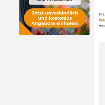
In 
Wä
maß