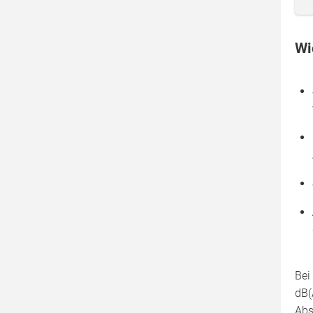
Wi
Bei
dB(
Abs