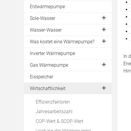
Luftwärmepumpe Innenaufstellung
Erdwärmepumpe
Split-Wärmepumpe
Sole-Wasser
Warmwasser-Wärmepumpe
Erdreich
Wasser-Wasser
Abluftwärmepumpe
Geothermie
Brunnen
Was kostet eine Wärmepumpe?
Luft-Luft-Wärmepumpe
Erdkollektor
Grundwasser
Förderung
Sole-Wasser
Inverter Wärmepumpe
In 
Erdwärmekörbe
Lautstärke
Wasser-Wasser
Ene
Gas Wärmepumpe
Erdsonde
Fundament
Hin
Luft-Wasser
Gasmotor
Eisspeicher
Energiezaun
Vor- & Nachteile Luft-Wasser-
Luft-Luft
Absorptionswärmepumpe
Wärmepumpe
Bohrung
Wirtschaftlichkeit
Zeolith-Wärmepumpe
Erfahrungen
Installation Sonde
Effizienzfaktoren
Hersteller
Erdwärme Heizung
Jahresarbeitszahl
COP-Wert & SCOP-Wert
Leistung der Wärmepumpe