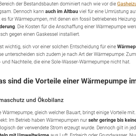
Bereich der Bestandsbauten dominiert nach wie vor die
Gasheiz
gsam. Dennoch kann
auch im Altbau
viel für eine Umrüstung a
t es für Wärmepumpen, mit denen ein fossil betriebenes Heizung
derung
. Die Kosten für die Anschaffung einer Wärmepumpe werd
sch gegen einen Gaskessel installiert.
ist wichtig, sich vor einer solchen Entscheidung für eine
Wärmepu
se unterscheiden sich zudem je nach Art der Wärmepumpe: Zu
- und Nachteile, die eine Sole-Wasser-Wärmepumpe nicht hat.
s sind die Vorteile einer Wärmepumpe i
imaschutz und Ökobilanz
e Wärmepumpe, gleich welcher Bauart, bringt einige Vorteile mit. 
ekt: Im Betrieb haben Wärmepumpen nur
sehr geringe bis kei
logisch der verwendete Strom erzeugt wurde. Dennoch gilt in 
tteln mit Umweltwärme
aus Luft, Erdreich oder Grundwasser. Nur 