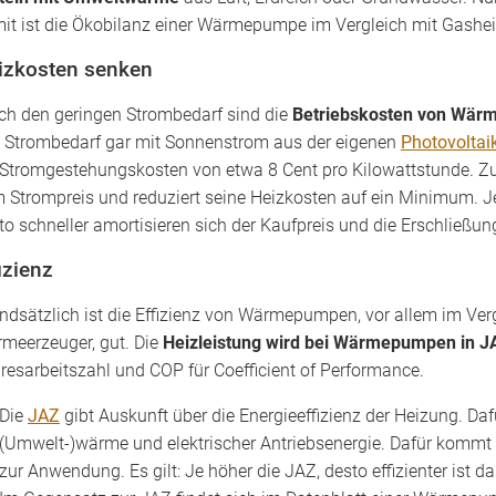
it ist die Ökobilanz einer Wärmepumpe im Vergleich mit Gashe
izkosten senken
ch den geringen Strombedarf sind die
Betriebskosten von Wär
 Strombedarf gar mit Sonnenstrom aus der eigenen
Photovoltai
 Stromgestehungskosten von etwa 8 Cent pro Kilowattstunde. Z
 Strompreis und reduziert seine Heizkosten auf ein Minimum. Je
to schneller amortisieren sich der Kaufpreis und die Erschlie
izienz
ndsätzlich ist die Effizienz von Wärmepumpen, vor allem im Verg
meerzeuger, gut. Die
Heizleistung wird bei Wärmepumpen in 
resarbeitszahl und COP für Coefficient of Performance.
Die
JAZ
gibt Auskunft über die Energieeffizienz der Heizung. Dafü
(Umwelt-)wärme und elektrischer Antriebsenergie. Dafür kommt 
zur Anwendung. Es gilt: Je höher die JAZ, desto effizienter ist 