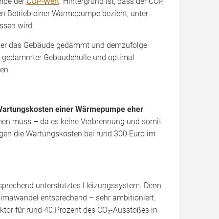
umpe der
COP-Wert
. Hintergrund ist, dass der COP,
hen Betrieb einer Wärmepumpe bezieht, unter
ssen wird.
sser das Gebäude gedämmt und demzufolge
gut gedämmter Gebäudehülle und optimal
en.
artungskosten einer Wärmepumpe eher
mmen muss – da es keine Verbrennung und somit
gen die Wartungskosten bei rund 300 Euro im
sprechend unterstütztes Heizungssystem. Denn
limawandel entsprechend – sehr ambitioniert.
ktor für rund 40 Prozent des CO₂-Ausstoßes in