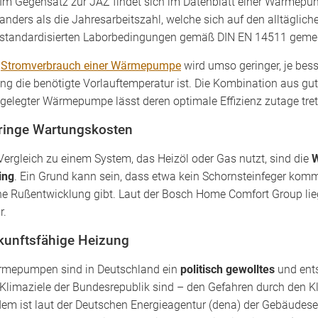
Im Gegensatz zur JAZ findet sich im Datenblatt einer Wärmep
anders als die Jahresarbeitszahl, welche sich auf den alltäglic
standardisierten Laborbedingungen gemäß DIN EN 14511 geme
r
Stromverbrauch einer Wärmepumpe
wird umso geringer, je be
ing die benötigte Vorlauftemperatur ist. Die Kombination aus 
gelegter Wärmepumpe lässt deren optimale Effizienz zutage tret
ringe Wartungskosten
Vergleich zu einem System, das Heizöl oder Gas nutzt, sind die
W
ing
. Ein Grund kann sein, dass etwa kein Schornsteinfeger ko
ne Rußentwicklung gibt. Laut der Bosch Home Comfort Group lie
r.
kunftsfähige Heizung
mepumpen sind in Deutschland ein
politisch gewolltes
und ent
 Klimaziele der Bundesrepublik sind – den Gefahren durch den K
em ist laut der Deutschen Energieagentur (dena) der Gebäudese