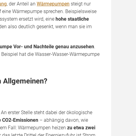
ung
, der Anteil an
Wärmepumpen
steigt nur
uf eine Wärmepumpe sprechen. Beispielsweise
ssystem ersetzt wird, eine
hohe staatliche
en also deutlich gesenkt, wenn man sie im
mpe Vor- und Nachteile genau anzusehen
.
m Beispiel hat die Wasser-Wasser-Wärmepumpe
m Allgemeinen?
An erster Stelle steht dabei der ökologische
ne CO2-Emissionen
– abhängig davon, wie
jedem Fall: Wärmepumpen heizen
zu etwa zwei
das letzte Drittel der Energiezufuhr ist Strom.