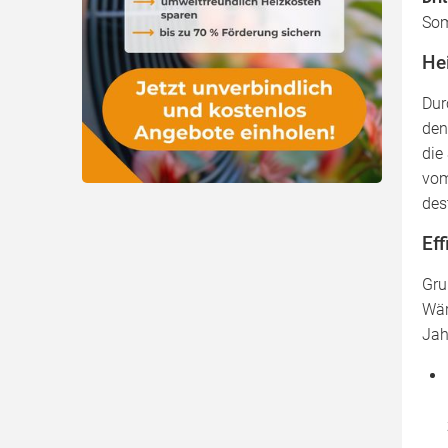
Som
He
Dur
den
die
vom
des
Eff
Gru
Wär
Jah