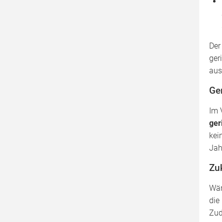
De
ger
aus
Ge
Im 
ger
kei
Jah
Zu
Wär
die
Zud