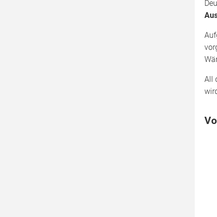
Deu
Aus
Auf
vor
Wär
All
wir
Vo