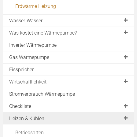
Erdwärme Heizung
Wasser-Wasser
Brunnen
Was kostet eine Wärmepumpe?
Grundwasser
Sole-Wasser
Inverter Wärmepumpe
Wasser-Wasser
Gas Wärmepumpe
Luft-Wasser
Gasmotor
Eisspeicher
Luft-Luft
Absorptionswärmepumpe
Wirtschaftlichkeit
Zeolith-Wärmepumpe
Effizienzfaktoren
Stromverbrauch Wärmepumpe
Hersteller
Jahresarbeitszahl
Checkliste
COP-Wert & SCOP-Wert
Machbarkeit
Heizen & Kühlen
Leistung der Wärmepumpe
Ertrag
Betriebsarten
Wärmepumpenstrom