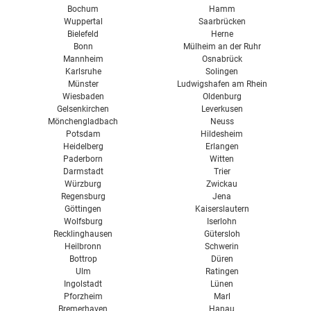
Bochum
Hamm
Wuppertal
Saarbrücken
Bielefeld
Herne
Bonn
Mülheim an der Ruhr
Mannheim
Osnabrück
Karlsruhe
Solingen
Münster
Ludwigshafen am Rhein
Wiesbaden
Oldenburg
Gelsenkirchen
Leverkusen
Mönchengladbach
Neuss
Potsdam
Hildesheim
Heidelberg
Erlangen
Paderborn
Witten
Darmstadt
Trier
Würzburg
Zwickau
Regensburg
Jena
Göttingen
Kaiserslautern
Wolfsburg
Iserlohn
Recklinghausen
Gütersloh
Heilbronn
Schwerin
Bottrop
Düren
Ulm
Ratingen
Ingolstadt
Lünen
Pforzheim
Marl
Bremerhaven
Hanau