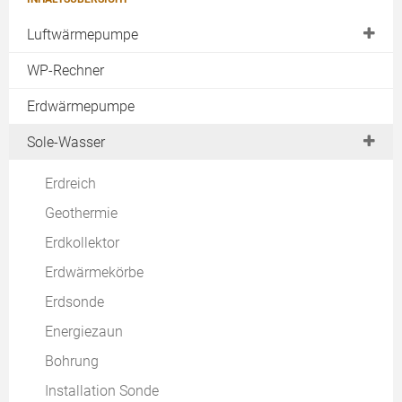
Luftwärmepumpe
Außenaufstellung
WP-Rechner
Luftwärmepumpe Innenaufstellung
Erdwärmepumpe
Split-Wärmepumpe
Sole-Wasser
Warmwasser-Wärmepumpe
Erdreich
Abluftwärmepumpe
Geothermie
Luft-Luft-Wärmepumpe
Erdkollektor
Förderung
Erdwärmekörbe
Lautstärke
Erdsonde
Fundament
Energiezaun
Vor- & Nachteile Luft-Wasser-Wärmepumpe
Bohrung
Erfahrungen
Installation Sonde