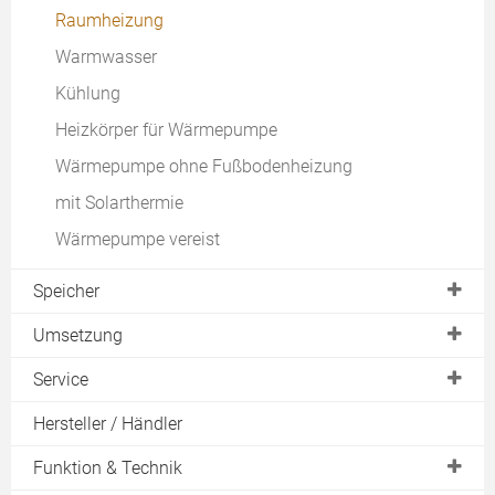
Ortstermin
Raumheizung
Lebensdauer einer Wärmepumpe
Inhalt des Angebots
Warmwasser
Wirkungsgrad
Download
Kühlung
Vorlauftemperatur
Heizkörper für Wärmepumpe
Vor- und Nachteile einer Wärmepumpe
Wärmepumpe ohne Fußbodenheizung
Wärmepumpe mieten
mit Solarthermie
EVU Sperre
Wärmepumpe vereist
SG-Ready
Speicher
Warmwasserspeicher
Umsetzung
Kombispeicher
Wärmepumpe im Neubau
Service
Tauchheizkörper
Wärmepumpe im Mehrfamilienhaus
Preisvergleich Strom
Hersteller / Händler
Wärmepumpe auf dem Dach
Erfahrungen
Funktion & Technik
Wärmepumpen im Vergleich