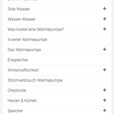
Sole-Wasser
Erdreich
Wasser-Wasser
Geothermie
Brunnen
Was kostet eine Wärmepumpe?
Erdkollektor
Grundwasser
Sole-Wasser
Inverter Wärmepumpe
Erdwärmekörbe
Wasser-Wasser
Gas Wärmepumpe
Erdsonde
Luft-Wasser
Gasmotor
Eisspeicher
Energiezaun
Luft-Luft
Absorptionswärmepumpe
Bohrung
Wirtschaftlichkeit
Zeolith-Wärmepumpe
Installation Sonde
Effizienzfaktoren
Stromverbrauch Wärmepumpe
Hersteller
Erdwärme Heizung
Jahresarbeitszahl
Checkliste
COP-Wert & SCOP-Wert
Machbarkeit
Heizen & Kühlen
Leistung der Wärmepumpe
Ertrag
Betriebsarten
Speicher
Wärmepumpenstrom