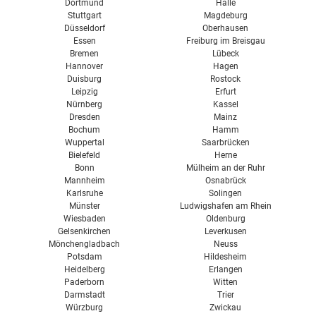
Dortmund
Halle
Stuttgart
Magdeburg
Düsseldorf
Oberhausen
Essen
Freiburg im Breisgau
Bremen
Lübeck
Hannover
Hagen
Duisburg
Rostock
Leipzig
Erfurt
Nürnberg
Kassel
Dresden
Mainz
Bochum
Hamm
Wuppertal
Saarbrücken
Bielefeld
Herne
Bonn
Mülheim an der Ruhr
Mannheim
Osnabrück
Karlsruhe
Solingen
Münster
Ludwigshafen am Rhein
Wiesbaden
Oldenburg
Gelsenkirchen
Leverkusen
Mönchengladbach
Neuss
Potsdam
Hildesheim
Heidelberg
Erlangen
Paderborn
Witten
Darmstadt
Trier
Würzburg
Zwickau