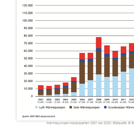
Wärmepumpen-Absatzzahlen 2001 bis 2020 | Bildquelle: ©