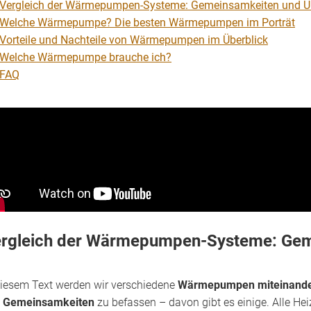
Vergleich der Wärmepumpen-Systeme: Gemeinsamkeiten und U
Welche Wärmepumpe? Die besten Wärmepumpen im Porträt
Vorteile und Nachteile von Wärmepumpen im Überblick
Welche Wärmepumpe brauche ich?
FAQ
rgleich der Wärmepumpen-Systeme: Gem
diesem Text werden wir verschiedene
Wärmepumpen miteinander
n
Gemeinsamkeiten
zu befassen – davon gibt es einige. Alle He