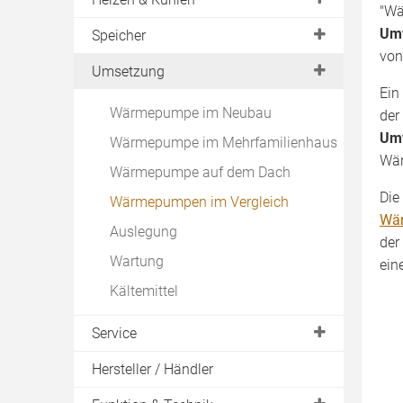
"Wä
Leistung der Wärmepumpe
Ertrag
Betriebsarten
Umw
Speicher
Wärmepumpenstrom
Ortstermin
von
Raumheizung
Warmwasserspeicher
Umsetzung
Lebensdauer einer Wärmepumpe
Inhalt des Angebots
Warmwasser
Ein
Kombispeicher
Wirkungsgrad
Wärmepumpe im Neubau
Download
der
Kühlung
Tauchheizkörper
Vorlauftemperatur
Um
Wärmepumpe im Mehrfamilienhaus
Heizkörper für Wärmepumpe
Wär
Vor- und Nachteile einer
Wärmepumpe auf dem Dach
Wärmepumpe
Wärmepumpe ohne
Fußbodenheizung
Die
Wärmepumpen im Vergleich
Wärmepumpe mieten
Wä
mit Solarthermie
Auslegung
EVU Sperre
der
Wärmepumpe vereist
Wartung
ein
SG-Ready
Kältemittel
Service
Preisvergleich Strom
Hersteller / Händler
Erfahrungen