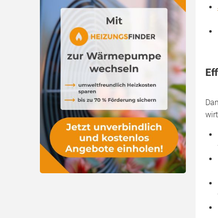
Kältemittel
Ef
Dam
wir