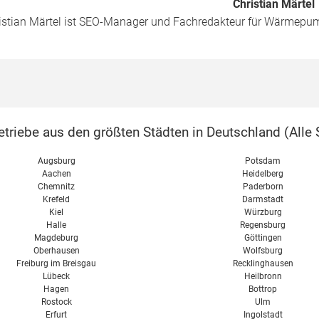
Christian Märtel
istian Märtel ist SEO-Manager und Fachredakteur für Wärmepu
triebe aus den größten Städten in Deutschland (
Alle 
Augsburg
Potsdam
Aachen
Heidelberg
Chemnitz
Paderborn
Krefeld
Darmstadt
Kiel
Würzburg
Halle
Regensburg
Magdeburg
Göttingen
Oberhausen
Wolfsburg
Freiburg im Breisgau
Recklinghausen
Lübeck
Heilbronn
Hagen
Bottrop
Rostock
Ulm
Erfurt
Ingolstadt