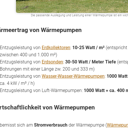
Die passende Auslegung und Leistung einer Wärmepumpe ist ein wichti
rmeertrag von Wärmepumpen
Entzugsleistung von
Erdkollektoren
:
10-25 Watt / m²
(entspricht
zwischen 400 und 1.000 m²)
Entzugsleistung von
Erdsonden
:
30-50 Watt / Meter Tiefe
(ents
Bohrungen mit einer Länge zw. 200 und 333 m)
Entzugsleistung von
Wasser-Wasser-Wärmepumpen
:
1000 Watt
ca. 4 kW / m³ / h)
Entzugsleistung von Luft-Wärmepumpen:
1000 Watt = ca. 400 m
rtschaftlichkeit von Wärmepumpen
bemisst sich am
Stromverbrauch
der Wärmepumpe (
Wärmepu