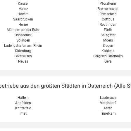
Kassel
Pforzheim
Mainz
Bremerhaven
Hamm
Remscheid
Saarbrücken
Cottbus
Herne
Reutlingen
Mülheim an der Ruhr
Fürth
Osnabrück
Salzgitter
Solingen
Moers
Ludwigshafen am Rhein
Siegen
Oldenburg
Koblenz
Leverkusen
Bergisch Gladbach
Neuss
Gera
etriebe aus den größten Städten in Österreich (
Alle S
Hallein
Lauterach
Ansfelden
Vorchdorf
Knittelfeld
Asten
Imst
Timelkam