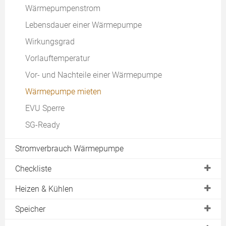
Wärmepumpenstrom
Lebensdauer einer Wärmepumpe
Wirkungsgrad
Vorlauftemperatur
Vor- und Nachteile einer Wärmepumpe
Wärmepumpe mieten
EVU Sperre
SG-Ready
Stromverbrauch Wärmepumpe
Checkliste
Machbarkeit
Heizen & Kühlen
Ertrag
Betriebsarten
Speicher
Ortstermin
Raumheizung