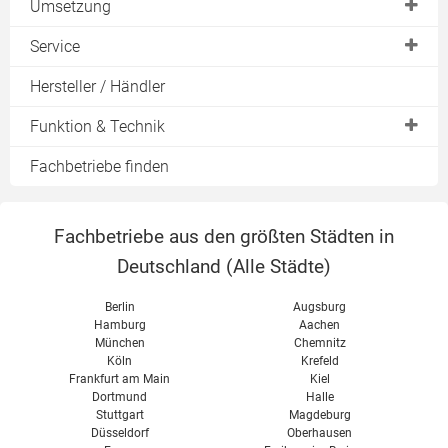
Warmwasserspeicher
Umsetzung
Inhalt des Angebots
Warmwasser
Kombispeicher
Wärmepumpe im Neubau
Service
Download
Kühlung
Tauchheizkörper
Wärmepumpe im Mehrfamilienhaus
Preisvergleich Strom
Hersteller / Händler
Heizkörper für Wärmepumpe
Wärmepumpe auf dem Dach
Erfahrungen
Funktion & Technik
Wärmepumpe ohne Fußbodenheizung
Wärmepumpen im Vergleich
mit Solarthermie
Bestandteile
Fachbetriebe finden
Auslegung
Wärmepumpe vereist
Genehmigung
Wartung
Fachbetriebe aus den größten Städten in
Kältemittel
Deutschland (
Alle Städte
)
Berlin
Augsburg
Hamburg
Aachen
München
Chemnitz
Köln
Krefeld
Frankfurt am Main
Kiel
Dortmund
Halle
Stuttgart
Magdeburg
Düsseldorf
Oberhausen