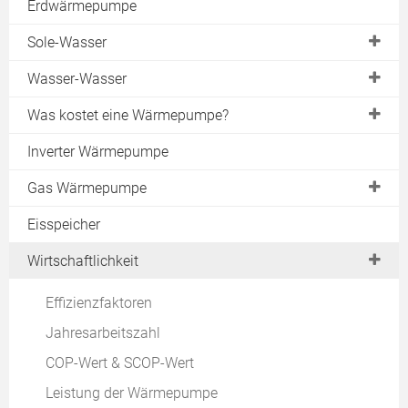
Erdwärmepumpe
Split-Wärmepumpe
Sole-Wasser
Warmwasser-Wärmepumpe
Erdreich
Wasser-Wasser
Abluftwärmepumpe
Geothermie
Brunnen
Was kostet eine Wärmepumpe?
Luft-Luft-Wärmepumpe
Erdkollektor
Grundwasser
Förderung
Sole-Wasser
Inverter Wärmepumpe
Erdwärmekörbe
Lautstärke
Wasser-Wasser
Gas Wärmepumpe
Erdsonde
Fundament
Luft-Wasser
Gasmotor
Eisspeicher
Energiezaun
Vor- & Nachteile Luft-Wasser-Wärmepumpe
Luft-Luft
Absorptionswärmepumpe
Bohrung
Wirtschaftlichkeit
Erfahrungen
Zeolith-Wärmepumpe
Installation Sonde
Effizienzfaktoren
Hersteller
Erdwärme Heizung
Jahresarbeitszahl
COP-Wert & SCOP-Wert
Leistung der Wärmepumpe