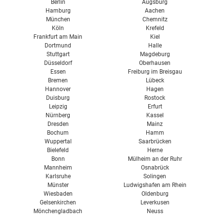
Berlin
Augsburg
Hamburg
Aachen
München
Chemnitz
Köln
Krefeld
Frankfurt am Main
Kiel
Dortmund
Halle
Stuttgart
Magdeburg
Düsseldorf
Oberhausen
Essen
Freiburg im Breisgau
Bremen
Lübeck
Hannover
Hagen
Duisburg
Rostock
Leipzig
Erfurt
Nürnberg
Kassel
Dresden
Mainz
Bochum
Hamm
Wuppertal
Saarbrücken
Bielefeld
Herne
Bonn
Mülheim an der Ruhr
Mannheim
Osnabrück
Karlsruhe
Solingen
Münster
Ludwigshafen am Rhein
Wiesbaden
Oldenburg
Gelsenkirchen
Leverkusen
Mönchengladbach
Neuss