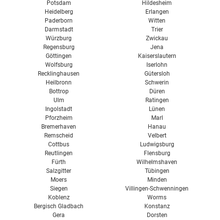
Potsdam
Hildesheim
Heidelberg
Erlangen
Paderborn
Witten
Darmstadt
Trier
Würzburg
Zwickau
Regensburg
Jena
Göttingen
Kaiserslautern
Wolfsburg
Iserlohn
Recklinghausen
Gütersloh
Heilbronn
Schwerin
Bottrop
Düren
Ulm
Ratingen
Ingolstadt
Lünen
Pforzheim
Marl
Bremerhaven
Hanau
Remscheid
Velbert
Cottbus
Ludwigsburg
Reutlingen
Flensburg
Fürth
Wilhelmshaven
Salzgitter
Tübingen
Moers
Minden
Siegen
Villingen-Schwenningen
Koblenz
Worms
Bergisch Gladbach
Konstanz
Gera
Dorsten