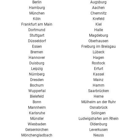
Logapower FC 10
Berlin
Augsburg
Hamburg
Aachen
Vitovalor PT2
München
Chemnitz
Köln
Krefeld
Frankfurt am Main
Kiel
Dortmund
Halle
Stuttgart
Magdeburg
Düsseldorf
Oberhausen
Essen
Freiburg im Breisgau
Bremen
Lübeck
Hannover
Hagen
Duisburg
Rostock
Leipzig
Erfurt
Nürnberg
Kassel
Dresden
Mainz
Bochum
Hamm
Wuppertal
Saarbrücken
Bielefeld
Herne
Bonn
Mülheim an der Ruhr
Mannheim
Osnabrück
Karlsruhe
Solingen
Münster
Ludwigshafen am Rhein
Wiesbaden
Oldenburg
Gelsenkirchen
Leverkusen
Mönchengladbach
Neuss