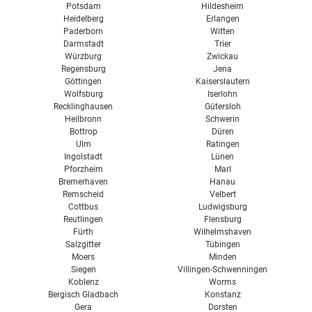
Potsdam
Hildesheim
Heidelberg
Erlangen
Paderborn
Witten
Darmstadt
Trier
Würzburg
Zwickau
Regensburg
Jena
Göttingen
Kaiserslautern
Wolfsburg
Iserlohn
Recklinghausen
Gütersloh
Heilbronn
Schwerin
Bottrop
Düren
Ulm
Ratingen
Ingolstadt
Lünen
Pforzheim
Marl
Bremerhaven
Hanau
Remscheid
Velbert
Cottbus
Ludwigsburg
Reutlingen
Flensburg
Fürth
Wilhelmshaven
Salzgitter
Tübingen
Moers
Minden
Siegen
Villingen-Schwenningen
Koblenz
Worms
Bergisch Gladbach
Konstanz
Gera
Dorsten