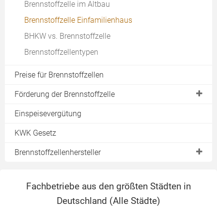
Brennstoffzelle im Altbau
Brennstoffzelle Einfamilienhaus
BHKW vs. Brennstoffzelle
Brennstoffzellentypen
Preise für Brennstoffzellen
Förderung der Brennstoffzelle
KfW Förderung 433
Einspeisevergütung
BAFA Zuschuss
KWK Gesetz
Brennstoffzellenhersteller
BlueGEN
Fachbetriebe aus den größten Städten in
Elcore 2400
Deutschland (
Alle Städte
)
InnoGen