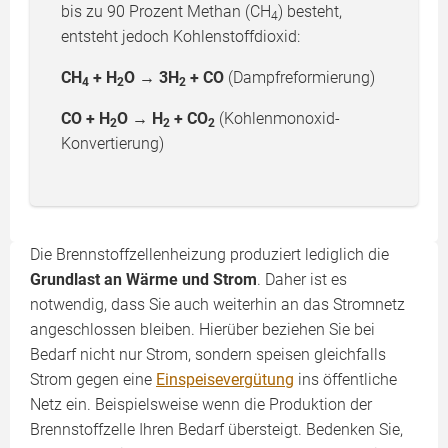
bis zu 90 Prozent Methan (CH
) besteht,
4
entsteht jedoch Kohlenstoffdioxid:
CH
+ H
O → 3H
+ CO
(Dampfreformierung)
4
2
2
CO + H
O → H
+ CO
(Kohlenmonoxid-
2
2
2
Konvertierung)
Die Brennstoffzellenheizung produziert lediglich die
Grundlast an Wärme und Strom
. Daher ist es
notwendig, dass Sie auch weiterhin an das Stromnetz
angeschlossen bleiben. Hierüber beziehen Sie bei
Bedarf nicht nur Strom, sondern speisen gleichfalls
Strom gegen eine
Einspeisevergütung
ins öffentliche
Netz ein. Beispielsweise wenn die Produktion der
Brennstoffzelle Ihren Bedarf übersteigt. Bedenken Sie,