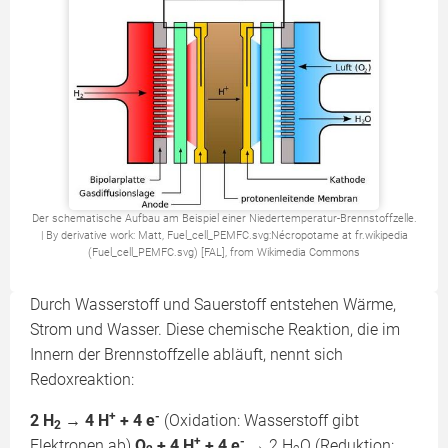
Der schematische Aufbau am Beispiel einer Niedertemperatur-Brennstoffzelle.
| By derivative work: Matt, Fuel_cell_PEMFC.svg:Nécropotame at fr.wikipedia
(Fuel_cell_PEMFC.svg) [FAL], from Wikimedia Commons
Durch Wasserstoff und Sauerstoff entstehen Wärme,
Strom und Wasser. Diese chemische Reaktion, die im
Innern der Brennstoffzelle abläuft, nennt sich
Redoxreaktion:
+
-
2 H
→ 4 H
+ 4 e
(Oxidation: Wasserstoff gibt
2
+
-
Elektronen ab)
O
+ 4 H
+ 4 e
→ 2 H
O (Reduktion: