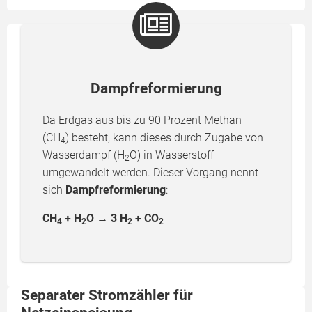
Dampfreformierung
Da Erdgas aus bis zu 90 Prozent Methan
(CH
) besteht, kann dieses durch Zugabe von
4
Wasserdampf (H
O) in Wasserstoff
2
umgewandelt werden. Dieser Vorgang nennt
sich
Dampfreformierung
:
CH
+ H
O →
3 H
+ CO
4
2
2
2
Separater Stromzähler für