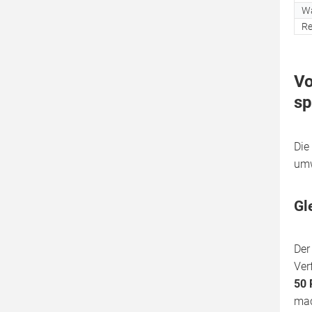
Wa
Re
Vo
sp
Die
umw
Gl
Der
Ver
50 
mac