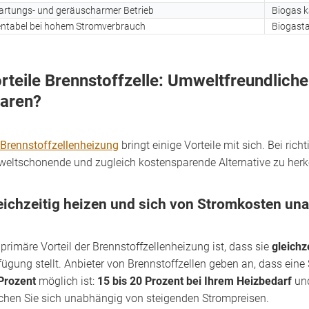
rtungs- und geräuscharmer Betrieb
Biogas k
ntabel bei hohem Stromverbrauch
Biogasta
rteile Brennstoffzelle: Umweltfreundlich
aren?
Brennstoffzellenheizung
bringt einige Vorteile mit sich. Bei rich
eltschonende und zugleich kostensparende Alternative zu he
eichzeitig heizen und sich von Stromkosten u
 primäre Vorteil der Brennstoffzellenheizung ist, dass sie
gleich
fügung stellt. Anbieter von Brennstoffzellen geben an, dass ein
Prozent
möglich ist:
15 bis 20 Prozent bei Ihrem Heizbedarf
un
hen Sie sich unabhängig von steigenden Strompreisen.