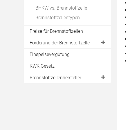
BHKW vs. Brennstoffzelle
Brennstoffzellentypen
Preise für Brennstoffzellen
Förderung der Brennstoffzelle
KfW Förderung 433
Einspeisevergütung
BAFA Zuschuss
KWK Gesetz
Brennstoffzellenhersteller
BlueGEN
Elcore 2400
InnoGen
Logapower FC 10
Vitovalor PT2