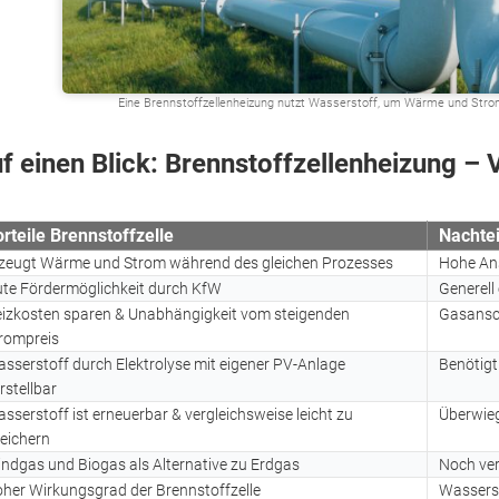
Eine Brennstoffzellenheizung nutzt Wasserstoff, um Wärme und Strom
f einen Blick: Brennstoffzellenheizung – 
rteile Brennstoffzelle
Nachtei
zeugt Wärme und Strom während des gleichen Prozesses
Hohe An
te Fördermöglichkeit durch KfW
Generell
izkosten sparen & Unabhängigkeit vom steigenden
Gasansch
rompreis
sserstoff durch Elektrolyse mit eigener PV-Anlage
Benötigt
rstellbar
sserstoff ist erneuerbar & vergleichsweise leicht zu
Überwieg
eichern
ndgas und Biogas als Alternative zu Erdgas
Noch ver
her Wirkungsgrad der Brennstoffzelle
Wasserst