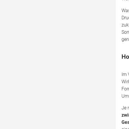
Was
Dru
zuk
Son
gen
Ho
Im 
Wir
For
Umw
Je 
zwi
Ges