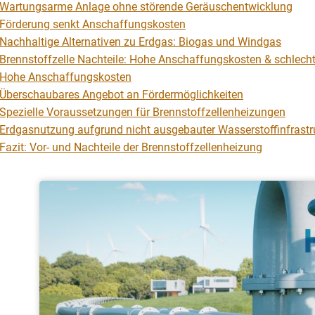
Wartungsarme Anlage ohne störende Geräuschentwicklung
Förderung senkt Anschaffungskosten
Nachhaltige Alternativen zu Erdgas: Biogas und Windgas
Brennstoffzelle Nachteile: Hohe Anschaffungskosten & schlecht
Hohe Anschaffungskosten
Überschaubares Angebot an Fördermöglichkeiten
Spezielle Voraussetzungen für Brennstoffzellenheizungen
Erdgasnutzung aufgrund nicht ausgebauter Wasserstoffinfrastr
Fazit: Vor- und Nachteile der Brennstoffzellenheizung