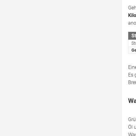
Geh
Kil
ano
S
St
Ge
Ein
Es 
Bre
Wa
Grü
Öl 
Was