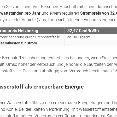
en Sie von einem Vier-Personen-Haushalt mit einem durchschni
owattstunden pro Jahr
und einem regulären
Strompreis von 32,
nymisierter Anbieter) aus, kann sich folgende Ersparnis ergeben
trompreis Netzbezug
32,47 Cent/kWh\
romeinsparung durch Brennstoffzelle
ca. 80 Prozent
samtkosten für Strom
e Brennstoffzellenheizung rentiert sich besonders, wenn Sie ei
gilt: Umso höher der Verbrauch und je höher die Laufzeiten der An
nnstoffzelle. Dies kann abhängig vom Verbrauch bereits nach 15 
sserstoff als erneuerbare Energie
ner Wasserstoff zählt zu den erneuerbaren Energieträgern und bi
und Kohle. Bei der „kalten Verbrennung“ mit Wasserstoff entste
serstoff in hohem Vorkommen verfügbar – gebunden mit Sauers