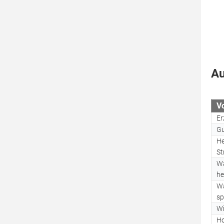
Au
Vo
Er
Gu
He
St
Wa
he
Wa
sp
Wi
Ho