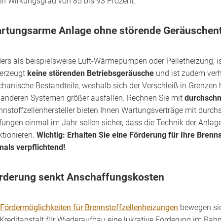
en Wirkungsgrad von 85 bis 93 Prozent.
rtungsarme Anlage ohne störende Geräuschen
ers als beispielsweise Luft-Wärmepumpen oder Pelletheizung, ist
 erzeugt
keine störenden Betriebsgeräusche
und ist zudem verh
hanische Bestandteile, weshalb sich der Verschleiß in Grenzen 
 anderen Systemen größer ausfallen. Rechnen Sie mit
durchschn
nnstoffzellenhersteller bieten Ihnen Wartungsverträge mit durch
fungen einmal im Jahr sellen sicher, dass die Technik der Anlage
ktionieren.
Wichtig: Erhalten Sie eine Förderung für Ihre Brenn
mals verpflichtend!
rderung senkt Anschaffungskosten
Fördermöglichkeiten für Brennstoffzellenheizungen
bewegen sic
 Kreditanstalt für Wiederaufbau eine lukrative Förderung im Ra