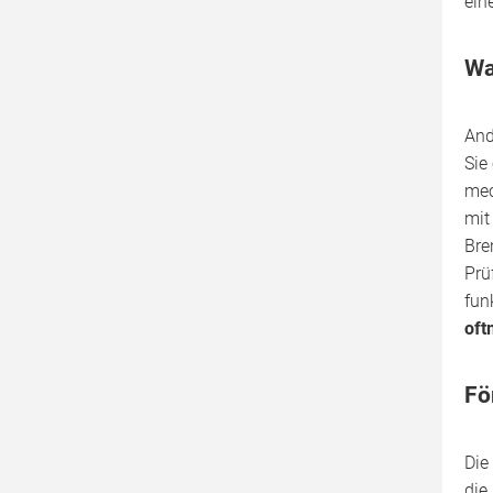
ein
Wa
And
Sie
mec
mit
Bre
Prü
fun
oft
Fö
Die
die