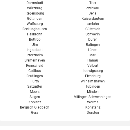
Darmstadt
Trier
Würzburg
Zwickau
Regensburg
Jena
Göttingen
Kaiserslautern
Wolfsburg
Iserlohn
Recklinghausen
Gütersloh
Heilbronn
Schwerin
Bottrop
Düren
Ulm
Ratingen
Ingolstadt
Lünen
Pforzheim
Marl
Bremerhaven
Hanau
Remscheid
Velbert
Cottbus
Ludwigsburg
Reutlingen
Flensburg
Fürth
Wilhelmshaven
Salzgitter
Tübingen
Moers
Minden
Siegen
Villingen-Schwenningen
Koblenz
Worms
Bergisch Gladbach
Konstanz
Gera
Dorsten