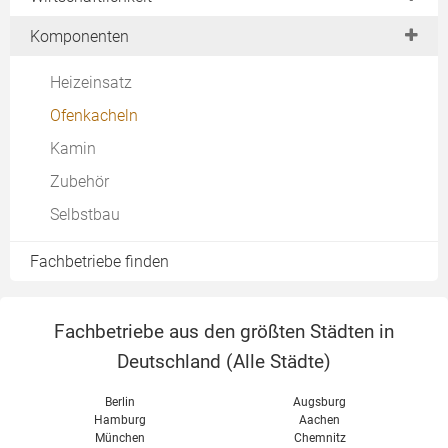
Warmluftkachelofen
Anschaffungspreise
Komponenten
Kachelherd
Laufende Kosten
Heizeinsatz
Wasserführend
Richtig heizen
Ofenkacheln
Designvarianten
Wartung & Reinigung
Kamin
Zubehör
Selbstbau
Fachbetriebe finden
Fachbetriebe aus den größten Städten in
Deutschland (
Alle Städte
)
Berlin
Augsburg
Hamburg
Aachen
München
Chemnitz