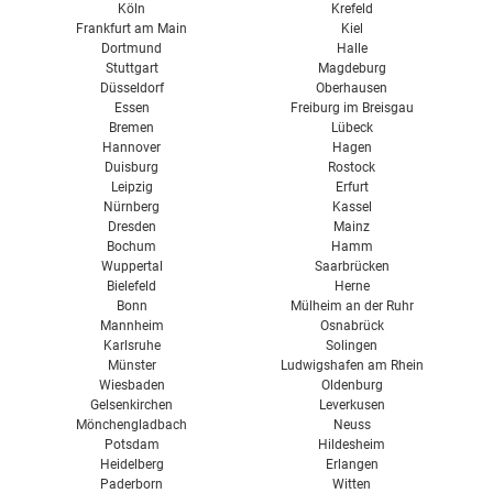
Köln
Krefeld
Frankfurt am Main
Kiel
Dortmund
Halle
Stuttgart
Magdeburg
Düsseldorf
Oberhausen
Essen
Freiburg im Breisgau
Bremen
Lübeck
Hannover
Hagen
Duisburg
Rostock
Leipzig
Erfurt
Nürnberg
Kassel
Dresden
Mainz
Bochum
Hamm
Wuppertal
Saarbrücken
Bielefeld
Herne
Bonn
Mülheim an der Ruhr
Mannheim
Osnabrück
Karlsruhe
Solingen
Münster
Ludwigshafen am Rhein
Wiesbaden
Oldenburg
Gelsenkirchen
Leverkusen
Mönchengladbach
Neuss
Potsdam
Hildesheim
Heidelberg
Erlangen
Paderborn
Witten