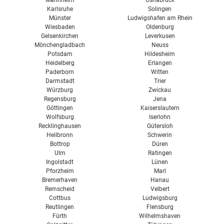
Karlsruhe
Solingen
Münster
Ludwigshafen am Rhein
Wiesbaden
Oldenburg
Gelsenkirchen
Leverkusen
Mönchengladbach
Neuss
Potsdam
Hildesheim
Heidelberg
Erlangen
Paderborn
Witten
Darmstadt
Trier
Würzburg
Zwickau
Regensburg
Jena
Göttingen
Kaiserslautern
Wolfsburg
Iserlohn
Recklinghausen
Gütersloh
Heilbronn
Schwerin
Bottrop
Düren
Ulm
Ratingen
Ingolstadt
Lünen
Pforzheim
Marl
Bremerhaven
Hanau
Remscheid
Velbert
Cottbus
Ludwigsburg
Reutlingen
Flensburg
Fürth
Wilhelmshaven