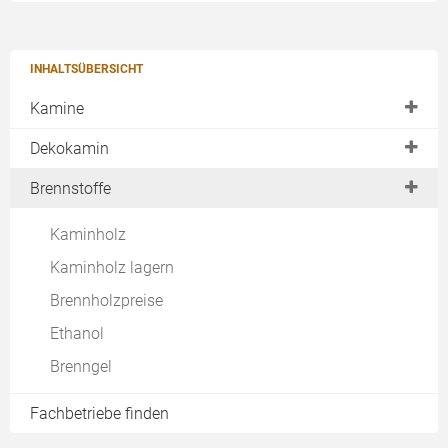
INHALTSÜBERSICHT
Kamine
Offener Kamin
Dekokamin
Kamineinsatz
Ethanolkamin
Brennstoffe
Heizkamin
Elektrokamin
Kaminholz
Gaskamin
Gelkamin
Kaminholz lagern
Natursteinkamin
Brennholzpreise
Speicherkamin
Ethanol
Warmluftkamin
Brenngel
Wasserführend
Fachbetriebe finden