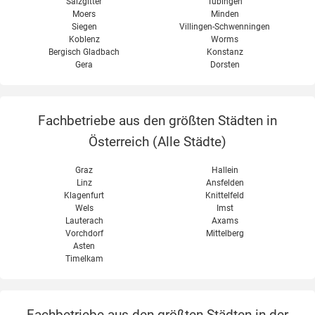
Salzgitter
Tübingen
Moers
Minden
Siegen
Villingen-Schwenningen
Koblenz
Worms
Bergisch Gladbach
Konstanz
Gera
Dorsten
Fachbetriebe aus den größten Städten in
Österreich (
Alle Städte
)
Graz
Hallein
Linz
Ansfelden
Klagenfurt
Knittelfeld
Wels
Imst
Lauterach
Axams
Vorchdorf
Mittelberg
Asten
Timelkam
Fachbetriebe aus den größten Städten in der