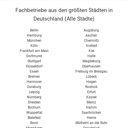
Fachbetriebe aus den größten Städten in
Deutschland (
Alle Städte
)
Berlin
Augsburg
Hamburg
Aachen
München
Chemnitz
Köln
Krefeld
Frankfurt am Main
Kiel
Dortmund
Halle
Stuttgart
Magdeburg
Düsseldorf
Oberhausen
Essen
Freiburg im Breisgau
Bremen
Lübeck
Hannover
Hagen
Duisburg
Rostock
Leipzig
Erfurt
Nürnberg
Kassel
Dresden
Mainz
Bochum
Hamm
Wuppertal
Saarbrücken
Bielefeld
Herne
Bonn
Mülheim an der Ruhr
Mannheim
Osnabrück