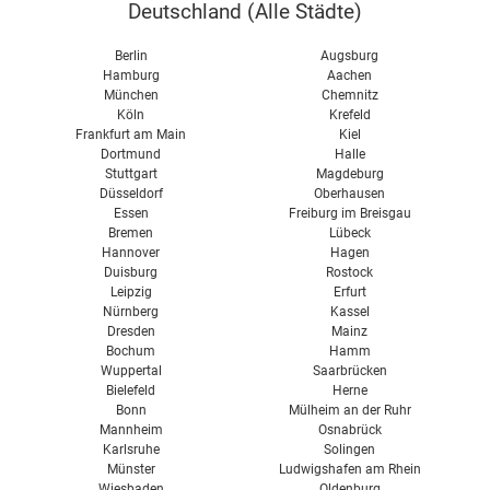
Wärme speichern
Deutschland (
Alle Städte
)
Feinstaub & Filter
Berlin
Augsburg
Reinigen & Abdichten
Hamburg
Aachen
München
Chemnitz
Köln
Krefeld
Frankfurt am Main
Kiel
Dortmund
Halle
Stuttgart
Magdeburg
Düsseldorf
Oberhausen
Essen
Freiburg im Breisgau
Bremen
Lübeck
Hannover
Hagen
Duisburg
Rostock
Leipzig
Erfurt
Nürnberg
Kassel
Dresden
Mainz
Bochum
Hamm
Wuppertal
Saarbrücken
Bielefeld
Herne
Bonn
Mülheim an der Ruhr
Mannheim
Osnabrück
Karlsruhe
Solingen
Münster
Ludwigshafen am Rhein
Wiesbaden
Oldenburg