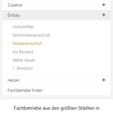
aus Guss
Wasserführend
Anschaffungspreise
Zubehör
aus Edelstahl
als Zentralheizung
laufende Kosten
Bodenplatte
Einbau
Wasserführend
Testberichte
Förderung
Pufferspeicher
mit Pellets
Vorschriften
Preise
Wärmetauscher
richtige Heizleistung
Schornsteinanschluß
Verbrauch
Backfach
Testberichte
Wasseranschluß
Förderung
Elektronik
Kaufen
als Bausatz
Kaufen
Selber bauen
Anschließen
1. BImSchV
Reinigen
Pelletofen ohne Strom
Heizen
Brennstoffe
Fachbetriebe finden
Dauerbrand
Luftzufuhr
Fachbetriebe aus den größten Städten in