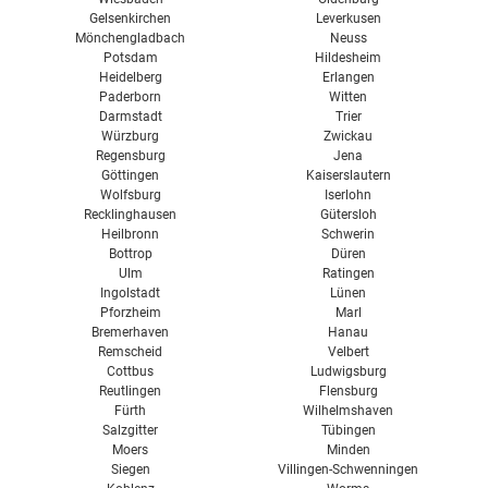
Gelsenkirchen
Leverkusen
Mönchengladbach
Neuss
Potsdam
Hildesheim
Heidelberg
Erlangen
Paderborn
Witten
Darmstadt
Trier
Würzburg
Zwickau
Regensburg
Jena
Göttingen
Kaiserslautern
Wolfsburg
Iserlohn
Recklinghausen
Gütersloh
Heilbronn
Schwerin
Bottrop
Düren
Ulm
Ratingen
Ingolstadt
Lünen
Pforzheim
Marl
Bremerhaven
Hanau
Remscheid
Velbert
Cottbus
Ludwigsburg
Reutlingen
Flensburg
Fürth
Wilhelmshaven
Salzgitter
Tübingen
Moers
Minden
Siegen
Villingen-Schwenningen