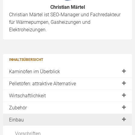
Christian Märtel
Christian Märtel ist SEO-Manager und Fachredakteur
für Wärmepumpen, Gasheizungen und
Elektroheizungen.
INHALTSÜBERSICHT
Kaminöfen im Überblick
Vorteile & Nachteile
Pelletöfen: attraktive Alternative
Designvarianten
Einzelofen
Wirtschaftlichkeit
aus Guss
Wasserführend
Anschaffungspreise
Zubehör
aus Edelstahl
als Zentralheizung
laufende Kosten
Bodenplatte
Einbau
Wasserführend
Testberichte
Förderung
Pufferspeicher
mit Pellets
Vorschriften
Preise