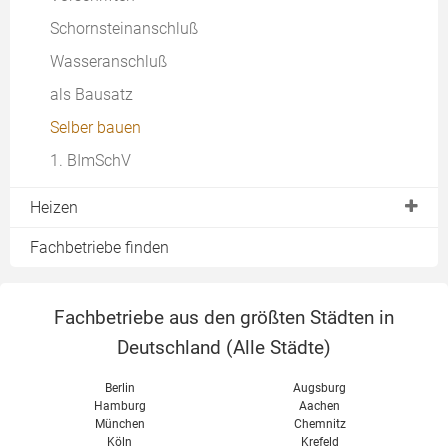
Wärmetauscher
richtige Heizleistung
Schornsteinanschluß
Verbrauch
Backfach
Testberichte
Wasseranschluß
Förderung
Elektronik
Kaufen
als Bausatz
Kaufen
Selber bauen
Anschließen
1. BImSchV
Reinigen
Pelletofen ohne Strom
Heizen
Brennstoffe
Fachbetriebe finden
Dauerbrand
Luftzufuhr
Fachbetriebe aus den größten Städten in
Wärme speichern
Deutschland (
Alle Städte
)
Feinstaub & Filter
Berlin
Augsburg
Reinigen & Abdichten
Hamburg
Aachen
München
Chemnitz
Köln
Krefeld