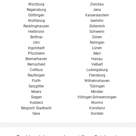
Würzburg
Zwickau
Regensburg
Jena
Göttingen
Kaiserslautern
Wolfsburg
Iserlohn
Recklinghausen
Gütersloh
Heilbronn
Schwerin
Bottrop
Düren
Ulm
Ratingen
Ingolstadt
Lünen
Pforzheim
Marl
Bremerhaven
Hanau
Remscheid
Velbert
Cottbus
Ludwigsburg
Reutlingen
Flensburg
Fürth
Wilhelmshaven
Salzgitter
Tübingen
Moers
Minden
Siegen
Villingen-Schwenningen
Koblenz
Worms
Bergisch Gladbach
Konstanz
Gera
Dorsten