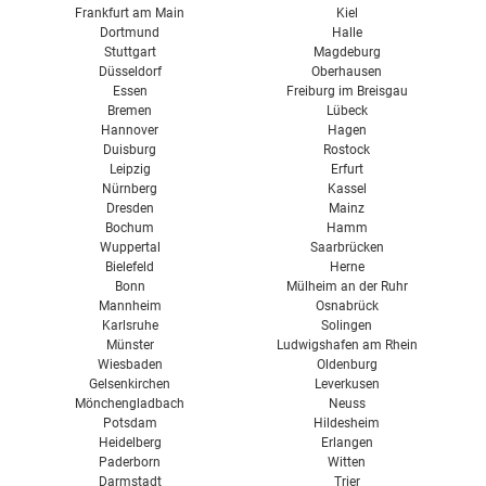
Frankfurt am Main
Kiel
Dortmund
Halle
Stuttgart
Magdeburg
Düsseldorf
Oberhausen
Essen
Freiburg im Breisgau
Bremen
Lübeck
Hannover
Hagen
Duisburg
Rostock
Leipzig
Erfurt
Nürnberg
Kassel
Dresden
Mainz
Bochum
Hamm
Wuppertal
Saarbrücken
Bielefeld
Herne
Bonn
Mülheim an der Ruhr
Mannheim
Osnabrück
Karlsruhe
Solingen
Münster
Ludwigshafen am Rhein
Wiesbaden
Oldenburg
Gelsenkirchen
Leverkusen
Mönchengladbach
Neuss
Potsdam
Hildesheim
Heidelberg
Erlangen
Paderborn
Witten
Darmstadt
Trier