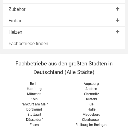
Anschaffungspreise
Zubehör
laufende Kosten
Bodenplatte
Einbau
Förderung
Pufferspeicher
Vorschriften
Heizen
Wärmetauscher
Schornsteinanschluß
Brennstoffe
Fachbetriebe finden
Backfach
Wasseranschluß
Dauerbrand
Elektronik
als Bausatz
Luftzufuhr
Fachbetriebe aus den größten Städten in
Selber bauen
Wärme speichern
Deutschland (
Alle Städte
)
1. BImSchV
Feinstaub & Filter
Berlin
Augsburg
Reinigen & Abdichten
Hamburg
Aachen
München
Chemnitz
Köln
Krefeld
Frankfurt am Main
Kiel
Dortmund
Halle
Stuttgart
Magdeburg
Düsseldorf
Oberhausen
Essen
Freiburg im Breisgau