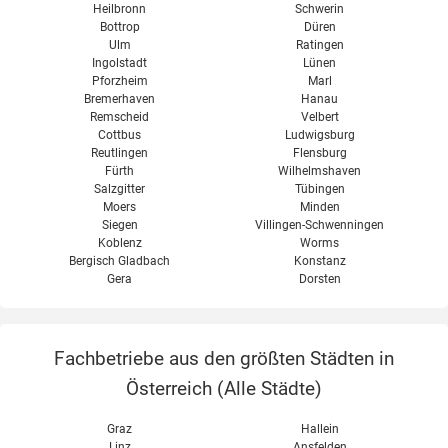
Heilbronn
Schwerin
Bottrop
Düren
Ulm
Ratingen
Ingolstadt
Lünen
Pforzheim
Marl
Bremerhaven
Hanau
Remscheid
Velbert
Cottbus
Ludwigsburg
Reutlingen
Flensburg
Fürth
Wilhelmshaven
Salzgitter
Tübingen
Moers
Minden
Siegen
Villingen-Schwenningen
Koblenz
Worms
Bergisch Gladbach
Konstanz
Gera
Dorsten
Fachbetriebe aus den größten Städten in
Österreich (
Alle Städte
)
Graz
Hallein
Linz
Ansfelden