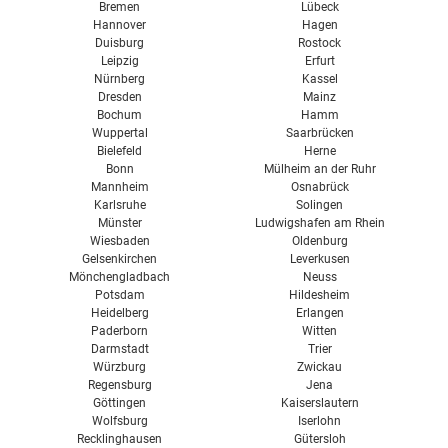
Bremen
Lübeck
Hannover
Hagen
Duisburg
Rostock
Leipzig
Erfurt
Nürnberg
Kassel
Dresden
Mainz
Bochum
Hamm
Wuppertal
Saarbrücken
Bielefeld
Herne
Bonn
Mülheim an der Ruhr
Mannheim
Osnabrück
Karlsruhe
Solingen
Münster
Ludwigshafen am Rhein
Wiesbaden
Oldenburg
Gelsenkirchen
Leverkusen
Mönchengladbach
Neuss
Potsdam
Hildesheim
Heidelberg
Erlangen
Paderborn
Witten
Darmstadt
Trier
Würzburg
Zwickau
Regensburg
Jena
Göttingen
Kaiserslautern
Wolfsburg
Iserlohn
Recklinghausen
Gütersloh