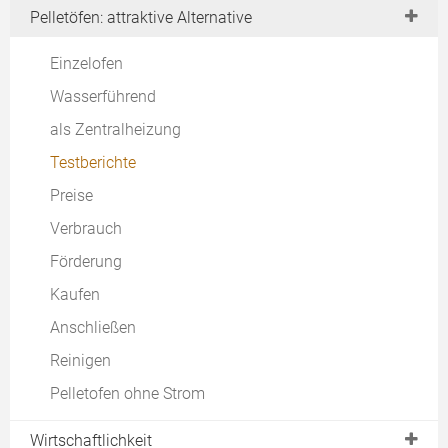
Vorteile & Nachteile
Pelletöfen: attraktive Alternative
Designvarianten
Einzelofen
aus Guss
Wasserführend
aus Edelstahl
als Zentralheizung
Wasserführend
Testberichte
mit Pellets
Preise
richtige Heizleistung
Verbrauch
Testberichte
Förderung
Kaufen
Kaufen
Anschließen
Reinigen
Pelletofen ohne Strom
Wirtschaftlichkeit