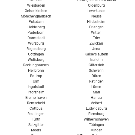
Münster
Ludwigshafen am Rhein
Wiesbaden
Oldenburg
Gelsenkirchen
Leverkusen
Mönchengladbach
Neuss
Potsdam
Hildesheim
Heidelberg
Erlangen
Paderborn
Witten
Darmstadt
Trier
Würzburg
Zwickau
Regensburg
Jena
Göttingen
Kaiserslautern
Wolfsburg
Iserlohn
Recklinghausen
Gütersloh
Heilbronn
Schwerin
Bottrop
Düren
Ulm
Ratingen
Ingolstadt
Lünen
Pforzheim
Marl
Bremerhaven
Hanau
Remscheid
Velbert
Cottbus
Ludwigsburg
Reutlingen
Flensburg
Fürth
Wilhelmshaven
Salzgitter
Tübingen
Moers
Minden