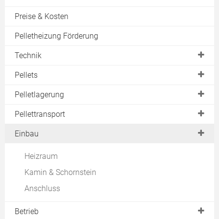
Ortstermin
Preise & Kosten
Angebote vergleichen
Pelletheizung Förderung
Abnahme & Wartung
Technik
Download
Pelletbrenner
Pellets
Fördersysteme
Herstellung
Pelletlagerung
Kombination
Qualität
Pelletlager
Pellettransport
Großanlagen
Preise & Kosten
Pellettank
Pelletschnecke
Einbau
Vergleich & Test
Sacksilo
Saugsystem
Heizraum
Verbrauch
Pelletspeicher
Kamin & Schornstein
Handhabung
Selbstbau
Anschluss
Pellettankstelle
Betrieb