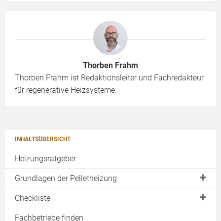
Thorben Frahm
Thorben Frahm ist Redaktionsleiter und Fachredakteur
für regenerative Heizsysteme.
INHALTSÜBERSICHT
Heizungsratgeber
Grundlagen der Pelletheizung
Detailplanung einer Pelletheizung
Checkliste
Die Pelletheizung im Betrieb
Planung
Fachbetriebe finden