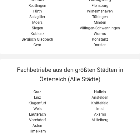
Cottbus
Ludwigsburg
Reutlingen
Flensburg
Fürth
Wilhelmshaven
Salzgitter
Tübingen
Moers
Minden
Siegen
Villingen-Schwenningen
Koblenz
Worms
Bergisch Gladbach
Konstanz
Gera
Dorsten
Fachbetriebe aus den größten Städten in
Österreich (
Alle Städte
)
Graz
Hallein
Linz
Ansfelden
Klagenfurt
Knittelfeld
Wels
Imst
Lauterach
Axams
Vorchdorf
Mittelberg
Asten
Timelkam