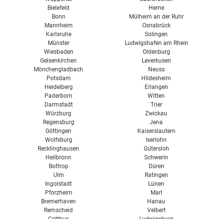
Bielefeld
Herne
Bonn
Mülheim an der Ruhr
Mannheim
Osnabrück
Karlsruhe
Solingen
Münster
Ludwigshafen am Rhein
Wiesbaden
Oldenburg
Gelsenkirchen
Leverkusen
Mönchengladbach
Neuss
Potsdam
Hildesheim
Heidelberg
Erlangen
Paderborn
Witten
Darmstadt
Trier
Würzburg
Zwickau
Regensburg
Jena
Göttingen
Kaiserslautern
Wolfsburg
Iserlohn
Recklinghausen
Gütersloh
Heilbronn
Schwerin
Bottrop
Düren
Ulm
Ratingen
Ingolstadt
Lünen
Pforzheim
Marl
Bremerhaven
Hanau
Remscheid
Velbert