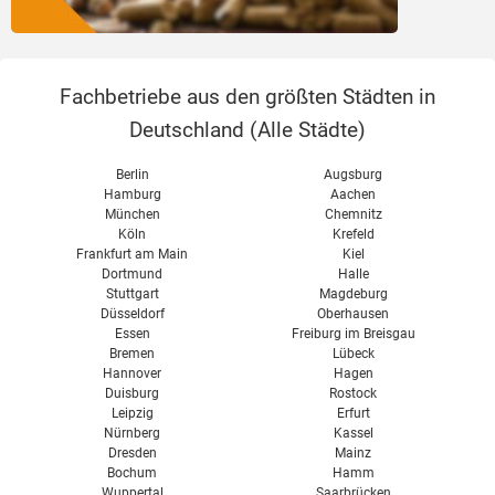
Fachbetriebe aus den größten Städten in
Deutschland (
Alle Städte
)
Berlin
Augsburg
Hamburg
Aachen
München
Chemnitz
Köln
Krefeld
Frankfurt am Main
Kiel
Dortmund
Halle
Stuttgart
Magdeburg
Düsseldorf
Oberhausen
Essen
Freiburg im Breisgau
Bremen
Lübeck
Hannover
Hagen
Duisburg
Rostock
Leipzig
Erfurt
Nürnberg
Kassel
Dresden
Mainz
Bochum
Hamm
Wuppertal
Saarbrücken