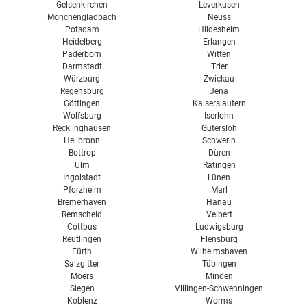
Gelsenkirchen
Leverkusen
Mönchengladbach
Neuss
Potsdam
Hildesheim
Heidelberg
Erlangen
Paderborn
Witten
Darmstadt
Trier
Würzburg
Zwickau
Regensburg
Jena
Göttingen
Kaiserslautern
Wolfsburg
Iserlohn
Recklinghausen
Gütersloh
Heilbronn
Schwerin
Bottrop
Düren
Ulm
Ratingen
Ingolstadt
Lünen
Pforzheim
Marl
Bremerhaven
Hanau
Remscheid
Velbert
Cottbus
Ludwigsburg
Reutlingen
Flensburg
Fürth
Wilhelmshaven
Salzgitter
Tübingen
Moers
Minden
Siegen
Villingen-Schwenningen
Koblenz
Worms