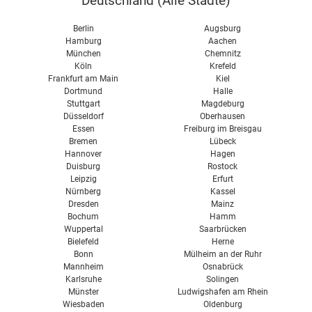
Deutschland (
Alle Städte
)
Berlin
Augsburg
Hamburg
Aachen
München
Chemnitz
Köln
Krefeld
Frankfurt am Main
Kiel
Dortmund
Halle
Stuttgart
Magdeburg
Düsseldorf
Oberhausen
Essen
Freiburg im Breisgau
Bremen
Lübeck
Hannover
Hagen
Duisburg
Rostock
Leipzig
Erfurt
Nürnberg
Kassel
Dresden
Mainz
Bochum
Hamm
Wuppertal
Saarbrücken
Bielefeld
Herne
Bonn
Mülheim an der Ruhr
Mannheim
Osnabrück
Karlsruhe
Solingen
Münster
Ludwigshafen am Rhein
Wiesbaden
Oldenburg