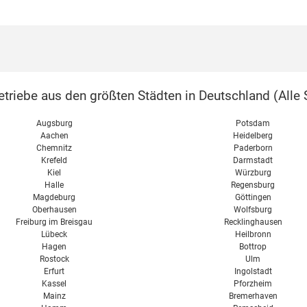
triebe aus den größten Städten in Deutschland (
Alle 
Augsburg
Potsdam
Aachen
Heidelberg
Chemnitz
Paderborn
Krefeld
Darmstadt
Kiel
Würzburg
Halle
Regensburg
Magdeburg
Göttingen
Oberhausen
Wolfsburg
Freiburg im Breisgau
Recklinghausen
Lübeck
Heilbronn
Hagen
Bottrop
Rostock
Ulm
Erfurt
Ingolstadt
Kassel
Pforzheim
Mainz
Bremerhaven