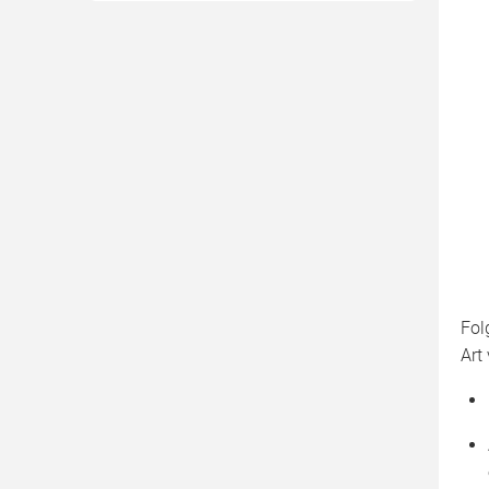
Brennholz bestellen
Ascheverwertung
Wartung & Reinigung
Fol
Art