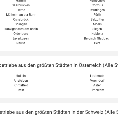
Hamm
Remscheid
Saarbrücken
Cottbus
Herne
Reutlingen
Mülheim an der Ruhr
Fürth
Osnabrück
Salzgitter
Solingen
Moers
Ludwigshafen am Rhein
Siegen
Oldenburg
Koblenz
Leverkusen
Bergisch Gladbach
Neuss
Gera
etriebe aus den größten Städten in Österreich (
Alle S
Hallein
Lauterach
Ansfelden
Vorchdorf
Knittelfeld
Asten
Imst
Timelkam
triebe aus den größten Städten in der Schweiz (
Alle 