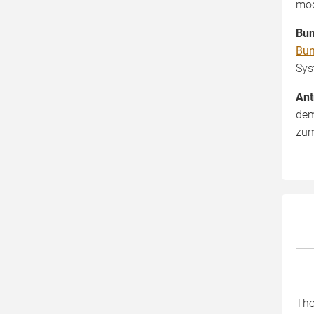
mod
Bun
Bun
Sys
Ant
dem
zum
Tho