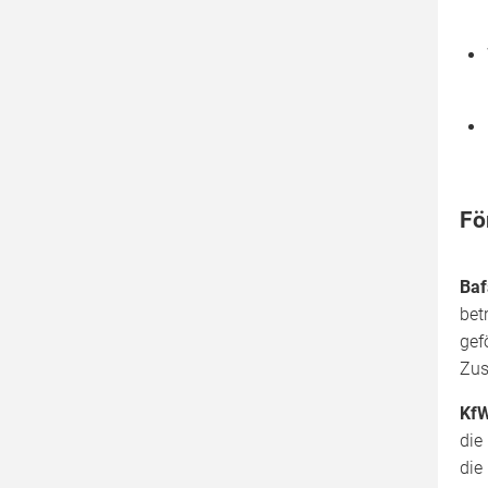
Fö
Baf
bet
gef
Zus
Kf
die
die