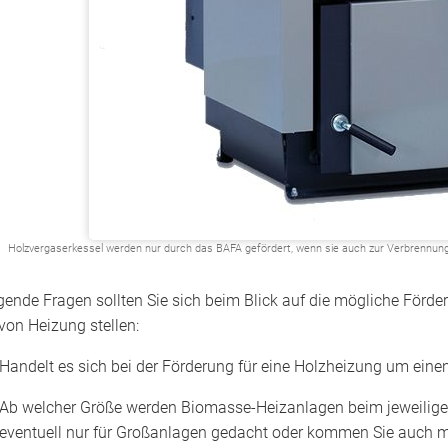
Holzvergaserkessel werden nur durch das BAFA gefördert, wenn sie auch zur Verbrennung 
gende Fragen sollten Sie sich beim Blick auf die mögliche Förde
 von Heizung stellen:
Handelt es sich bei der Förderung für eine Holzheizung um ein
Ab welcher Größe werden Biomasse-Heizanlagen beim jeweiligen
eventuell nur für Großanlagen gedacht oder kommen Sie auch mit