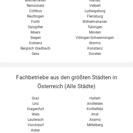
Bremerhaven
Hanau
Remscheid
Velbert
Cottbus
Ludwigsburg
Reutlingen
Flensburg
Fürth
Wilhelmshaven
Salzgitter
Tübingen
Moers
Minden
Siegen
Villingen-Schwenningen
Koblenz
Worms
Bergisch Gladbach
Konstanz
Gera
Dorsten
Fachbetriebe aus den größten Städten in
Österreich (
Alle Städte
)
Graz
Hallein
Linz
Ansfelden
Klagenfurt
Knittelfeld
Wels
Imst
Lauterach
Axams
Vorchdorf
Mittelberg
Asten