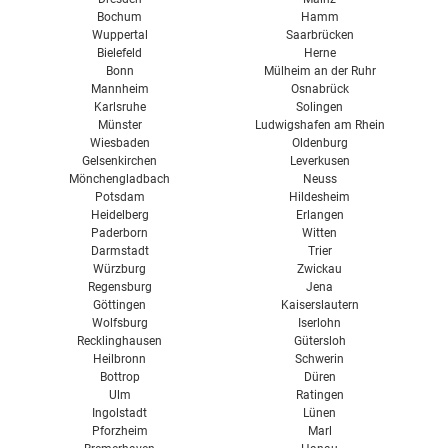
Bochum
Hamm
Wuppertal
Saarbrücken
Bielefeld
Herne
Bonn
Mülheim an der Ruhr
Mannheim
Osnabrück
Karlsruhe
Solingen
Münster
Ludwigshafen am Rhein
Wiesbaden
Oldenburg
Gelsenkirchen
Leverkusen
Mönchengladbach
Neuss
Potsdam
Hildesheim
Heidelberg
Erlangen
Paderborn
Witten
Darmstadt
Trier
Würzburg
Zwickau
Regensburg
Jena
Göttingen
Kaiserslautern
Wolfsburg
Iserlohn
Recklinghausen
Gütersloh
Heilbronn
Schwerin
Bottrop
Düren
Ulm
Ratingen
Ingolstadt
Lünen
Pforzheim
Marl