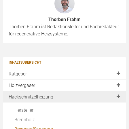
Thorben Frahm
Thorben Frahm ist Redaktionsleiter und Fachredakteur
für regenerative Heizsysteme.
INHALTSÜBERSICHT
Ratgeber
Einsatzbereiche
Holzvergaser
Vor- und Nachteile
Auswahlkriterien
Hackschnitzelheizung
Anforderungen
Hersteller
Hersteller
Kennzahlen
Preise
Brennholz
Emissionen
Brennholz