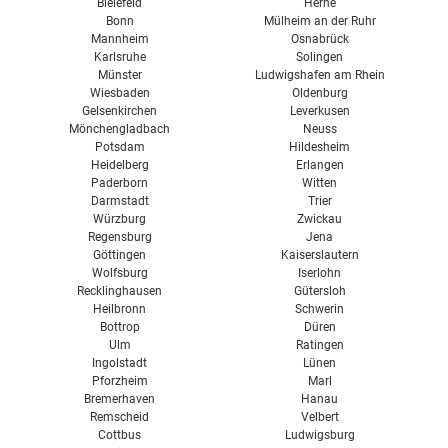
Bielefeld
Herne
Bonn
Mülheim an der Ruhr
Mannheim
Osnabrück
Karlsruhe
Solingen
Münster
Ludwigshafen am Rhein
Wiesbaden
Oldenburg
Gelsenkirchen
Leverkusen
Mönchengladbach
Neuss
Potsdam
Hildesheim
Heidelberg
Erlangen
Paderborn
Witten
Darmstadt
Trier
Würzburg
Zwickau
Regensburg
Jena
Göttingen
Kaiserslautern
Wolfsburg
Iserlohn
Recklinghausen
Gütersloh
Heilbronn
Schwerin
Bottrop
Düren
Ulm
Ratingen
Ingolstadt
Lünen
Pforzheim
Marl
Bremerhaven
Hanau
Remscheid
Velbert
Cottbus
Ludwigsburg