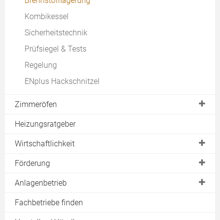
Brennstofflagerung
Umweltbilanz
Scheitholz
Kombikessel
Marktsituation
Brennholzlager
Sicherheitstechnik
Feststoffheizung
Lager selbst bauen
Prüfsiegel & Tests
Kombikessel
Regelung
Wirkungsgrad
ENplus Hackschnitzel
Prüfsiegel & Tests
Zimmeröfen
Regelung
Kaminofen
Heizungsratgeber
Kachelofen
Wirtschaftlichkeit
Preise Anschaffung
Förderung
laufende Kosten
BAFA Förderung
Anlagenbetrieb
KfW Förderung
Wärmespeicher
Fachbetriebe finden
Bundesländer
Rauchabzug