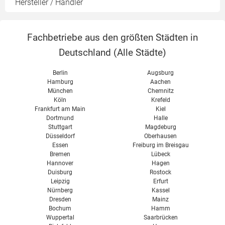
Hersteller / Händler
Antragsstellung
Brennholz bestellen
Ascheverwertung
Fachbetriebe aus den größten Städten in
Wartung & Reinigung
Deutschland (
Alle Städte
)
Berlin
Augsburg
Hamburg
Aachen
München
Chemnitz
Köln
Krefeld
Frankfurt am Main
Kiel
Dortmund
Halle
Stuttgart
Magdeburg
Düsseldorf
Oberhausen
Essen
Freiburg im Breisgau
Bremen
Lübeck
Hannover
Hagen
Duisburg
Rostock
Leipzig
Erfurt
Nürnberg
Kassel
Dresden
Mainz
Bochum
Hamm
Wuppertal
Saarbrücken