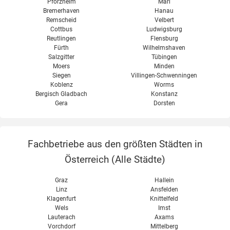
Pforzheim
Marl
Bremerhaven
Hanau
Remscheid
Velbert
Cottbus
Ludwigsburg
Reutlingen
Flensburg
Fürth
Wilhelmshaven
Salzgitter
Tübingen
Moers
Minden
Siegen
Villingen-Schwenningen
Koblenz
Worms
Bergisch Gladbach
Konstanz
Gera
Dorsten
Fachbetriebe aus den größten Städten in
Österreich (
Alle Städte
)
Graz
Hallein
Linz
Ansfelden
Klagenfurt
Knittelfeld
Wels
Imst
Lauterach
Axams
Vorchdorf
Mittelberg