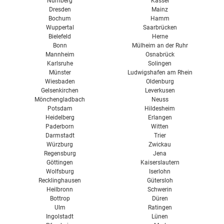
Nürnberg
Kassel
Dresden
Mainz
Bochum
Hamm
Wuppertal
Saarbrücken
Bielefeld
Herne
Bonn
Mülheim an der Ruhr
Mannheim
Osnabrück
Karlsruhe
Solingen
Münster
Ludwigshafen am Rhein
Wiesbaden
Oldenburg
Gelsenkirchen
Leverkusen
Mönchengladbach
Neuss
Potsdam
Hildesheim
Heidelberg
Erlangen
Paderborn
Witten
Darmstadt
Trier
Würzburg
Zwickau
Regensburg
Jena
Göttingen
Kaiserslautern
Wolfsburg
Iserlohn
Recklinghausen
Gütersloh
Heilbronn
Schwerin
Bottrop
Düren
Ulm
Ratingen
Ingolstadt
Lünen