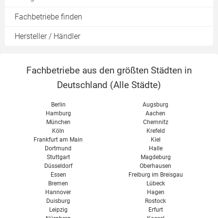
Wärmespeicher
Fachbetriebe finden
Rauchabzug
Hersteller / Händler
Brennholz bestellen
Ascheverwertung
Fachbetriebe aus den größten Städten in
Wartung & Reinigung
Deutschland (
Alle Städte
)
Berlin
Augsburg
Hamburg
Aachen
München
Chemnitz
Köln
Krefeld
Frankfurt am Main
Kiel
Dortmund
Halle
Stuttgart
Magdeburg
Düsseldorf
Oberhausen
Essen
Freiburg im Breisgau
Bremen
Lübeck
Hannover
Hagen
Duisburg
Rostock
Leipzig
Erfurt