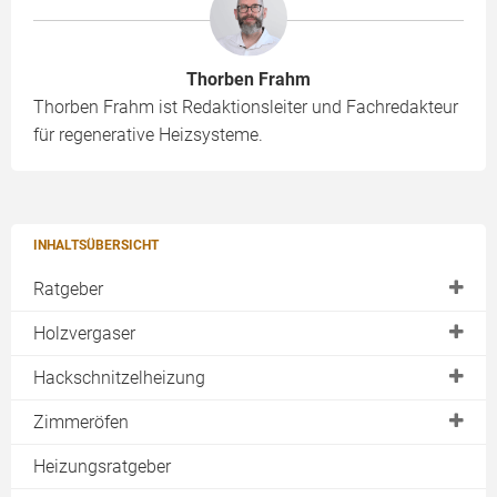
Thorben Frahm
Thorben Frahm ist Redaktionsleiter und Fachredakteur
für regenerative Heizsysteme.
INHALTSÜBERSICHT
Ratgeber
Einsatzbereiche
Holzvergaser
Vor- und Nachteile
Auswahlkriterien
Hackschnitzelheizung
Anforderungen
Hersteller
Hersteller
Zimmeröfen
Kennzahlen
Preise
Brennholz
Kaminofen
Heizungsratgeber
Emissionen
Brennholz
Brennstofflagerung