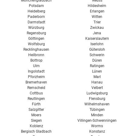
Mönchengladbach
Neuss
Potsdam
Hildesheim
Heidelberg
Erlangen
Paderborn
Witten
Darmstadt
Trier
Würzburg
Zwickau
Regensburg
Jena
Göttingen
Kaiserslautern
Wolfsburg
Iserlohn
Recklinghausen
Gütersloh
Heilbronn
Schwerin
Bottrop
Düren
Ulm
Ratingen
Ingolstadt
Lünen
Pforzheim
Marl
Bremerhaven
Hanau
Remscheid
Velbert
Cottbus
Ludwigsburg
Reutlingen
Flensburg
Fürth
Wilhelmshaven
Salzgitter
Tübingen
Moers
Minden
Siegen
Villingen-Schwenningen
Koblenz
Worms
Bergisch Gladbach
Konstanz