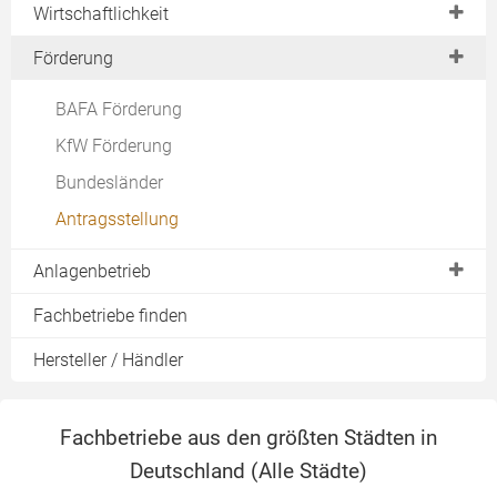
Kachelofen
Wirtschaftlichkeit
Umweltbilanz
Scheitholz
Kombikessel
Marktsituation
Preise Anschaffung
Förderung
Brennholzlager
Sicherheitstechnik
Feststoffheizung
laufende Kosten
Lager selbst bauen
Prüfsiegel & Tests
BAFA Förderung
Kombikessel
Regelung
KfW Förderung
Wirkungsgrad
ENplus Hackschnitzel
Bundesländer
Prüfsiegel & Tests
Antragsstellung
Regelung
Anlagenbetrieb
Wärmespeicher
Fachbetriebe finden
Rauchabzug
Hersteller / Händler
Brennholz bestellen
Ascheverwertung
Fachbetriebe aus den größten Städten in
Wartung & Reinigung
Deutschland (
Alle Städte
)