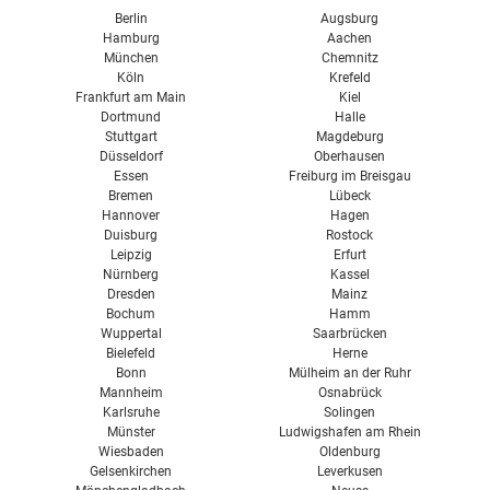
Berlin
Augsburg
Hamburg
Aachen
München
Chemnitz
Köln
Krefeld
Frankfurt am Main
Kiel
Dortmund
Halle
Stuttgart
Magdeburg
Düsseldorf
Oberhausen
Essen
Freiburg im Breisgau
Bremen
Lübeck
Hannover
Hagen
Duisburg
Rostock
Leipzig
Erfurt
Nürnberg
Kassel
Dresden
Mainz
Bochum
Hamm
Wuppertal
Saarbrücken
Bielefeld
Herne
Bonn
Mülheim an der Ruhr
Mannheim
Osnabrück
Karlsruhe
Solingen
Münster
Ludwigshafen am Rhein
Wiesbaden
Oldenburg
Gelsenkirchen
Leverkusen