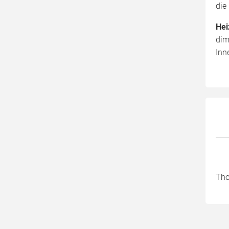
die
Hei
dim
Inn
Tho