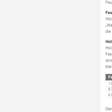
Feu
Feu
Hol
„Wa
die
Ho
Hol
Fes
sin
ble
F
1,
0,
0,
Dar