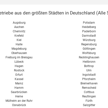
triebe aus den größten Städten in Deutschland (
Alle 
Augsburg
Potsdam
Aachen
Heidelberg
Chemnitz
Paderborn
Krefeld
Darmstadt
Kiel
Würzburg
Halle
Regensburg
Magdeburg
Göttingen
Oberhausen
Wolfsburg
Freiburg im Breisgau
Recklinghausen
Lübeck
Heilbronn
Hagen
Bottrop
Rostock
Ulm
Erfurt
Ingolstadt
Kassel
Pforzheim
Mainz
Bremerhaven
Hamm
Remscheid
Saarbrücken
Cottbus
Herne
Reutlingen
Mülheim an der Ruhr
Fürth
Osnabrück
Salzgitter