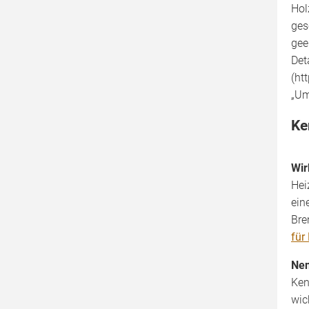
Hol
ges
gee
Det
(ht
„Um
Ke
Wir
Hei
ein
Bre
für
Nen
Ken
wic