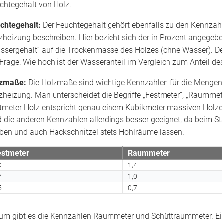
chtegehalt von Holz.
chtegehalt:
Der Feuchtegehalt gehört ebenfalls zu den Kennzahle
zheizung beschreiben. Hier bezieht sich der in Prozent angegeb
ssergehalt“ auf die Trockenmasse des Holzes (ohne Wasser). D
 Frage: Wie hoch ist der Wasseranteil im Vergleich zum Anteil 
lzmaße:
Die Holzmaße sind wichtige Kennzahlen für die Meng
zheizung. Man unterscheidet die Begriffe „Festmeter“, „Raummete
tmeter Holz entspricht genau einem Kubikmeter massiven Holz
d die anderen Kennzahlen allerdings besser geeignet, da beim 
iben und auch Hackschnitzel stets Hohlräume lassen.
estmeter
Raummeter
0
1,4
7
1,0
5
0,7
um gibt es die Kennzahlen Raummeter und Schüttraummeter. Ei