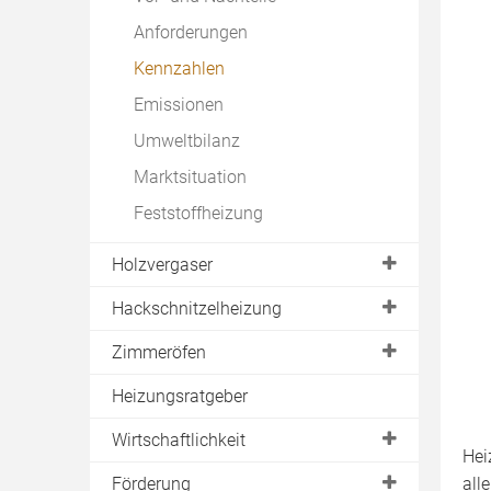
Anforderungen
Kennzahlen
Emissionen
Umweltbilanz
Marktsituation
Feststoffheizung
Holzvergaser
Auswahlkriterien
Hackschnitzelheizung
Hersteller
Hersteller
Zimmeröfen
Preise
Brennholz
Kaminofen
Heizungsratgeber
Brennholz
Brennstofflagerung
Kachelofen
Wirtschaftlichkeit
Scheitholz
Kombikessel
Hei
Preise Anschaffung
Förderung
all
Brennholzlager