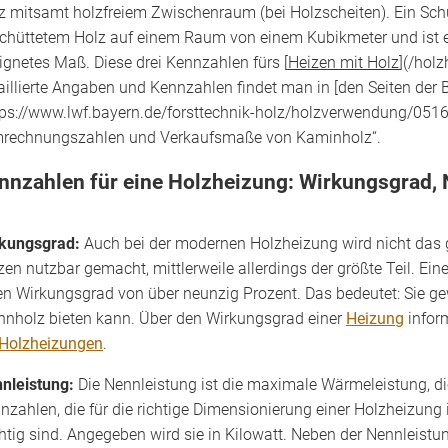
z mitsamt holzfreiem Zwischenraum (bei Holzscheiten). Ein Sc
chüttetem Holz auf einem Raum von einem Kubikmeter und ist et
ignetes Maß. Diese drei Kennzahlen fürs [
Heizen mit Holz
](/hol
aillierte Angaben und Kennzahlen findet man in [den Seiten der
tps://www.lwf.bayern.de/forsttechnik-holz/holzverwendung/051
rechnungszahlen und Verkaufsmaße von Kaminholz“.
nnzahlen für eine Holzheizung: Wirkungsgrad, 
kungsgrad:
Auch bei der modernen Holzheizung wird nicht das 
zen nutzbar gemacht, mittlerweile allerdings der größte Teil. Ei
en Wirkungsgrad von über neunzig Prozent. Das bedeutet: Sie ge
nnholz bieten kann. Über den Wirkungsgrad einer
Heizung
infor
 Holzheizungen
.
nleistung:
Die Nennleistung ist die maximale Wärmeleistung, die
nzahlen, die für die richtige Dimensionierung einer Holzheizu
htig sind. Angegeben wird sie in Kilowatt. Neben der Nennleistu