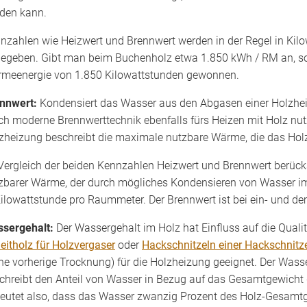
den kann.
nzahlen wie Heizwert und Brennwert werden in der Regel in Ki
egeben. Gibt man beim Buchenholz etwa 1.850 kWh / RM an, s
meenergie von 1.850 Kilowattstunden gewonnen.
nnwert:
Kondensiert das Wasser aus den Abgasen einer Holzhei
ch moderne Brennwerttechnik ebenfalls fürs Heizen mit Holz nut
zheizung beschreibt die maximale nutzbare Wärme, die das Holz 
Vergleich der beiden Kennzahlen Heizwert und Brennwert berücks
zbarer Wärme, der durch mögliches Kondensieren von Wasser i
Kilowattstunde pro Raummeter. Der Brennwert ist bei ein- und de
sergehalt:
Der Wassergehalt im Holz hat Einfluss auf die Qual
eitholz für Holzvergaser
oder
Hackschnitzeln einer Hackschnitz
ne vorherige Trocknung) für die Holzheizung geeignet. Der Wass
chreibt den Anteil von Wasser in Bezug auf das Gesamtgewicht 
eutet also, dass das Wasser zwanzig Prozent des Holz-Gesamtg