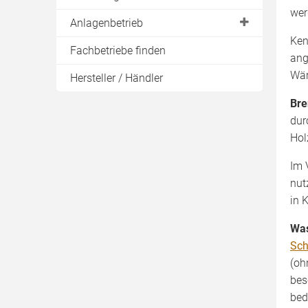
Sicherheitstechnik
wer
laufende Kosten
Lager selbst bauen
BAFA Förderung
Anlagenbetrieb
Prüfsiegel & Tests
Ken
Kombikessel
KfW Förderung
Regelung
Wärmespeicher
Fachbetriebe finden
ang
Wirkungsgrad
Bundesländer
ENplus Hackschnitzel
Rauchabzug
Wär
Hersteller / Händler
Prüfsiegel & Tests
Antragsstellung
Brennholz bestellen
Bre
Regelung
Ascheverwertung
dur
Hol
Wartung & Reinigung
Im 
nut
in 
Was
Sch
(oh
bes
bed