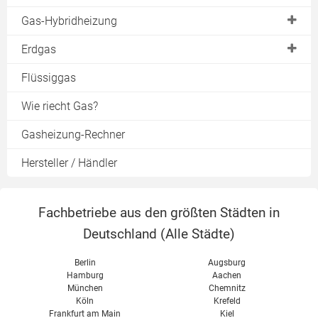
Brenner
Kondensatablauf
Gas-Hybridheizung
Verbrauch
Gasbrenner
Abgasleitung
Spar-Tipps
Gas mit Solarthermie
Erdgas
Warmwasserspeicher
Planung
Hybrid-Wärmepumpe
Bioerdgas
Flüssiggas
Pufferspeicher
Schornsteinsanierung
Gas mit Kaminofen
Heizen mit Gas
Wie riecht Gas?
Raumluftunabhängig
Warmwasser
Gasheizung-Rechner
Sanierungskosten
Schornsteinfeger
Hersteller / Händler
Fachbetriebe aus den größten Städten in
Deutschland (
Alle Städte
)
Berlin
Augsburg
Hamburg
Aachen
München
Chemnitz
Köln
Krefeld
Frankfurt am Main
Kiel