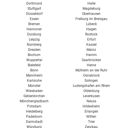
Dortmund
Halle
Stuttgart
Magdeburg
Düsseldorf
Oberhausen
Essen
Freiburg im Breisgau
Bremen
Lübeck
Hannover
Hagen
Duisburg
Rostock
Leipzig
Erfurt
Nürnberg
Kassel
Dresden
Mainz
Bochum
Hamm
Wuppertal
Saarbrücken
Bielefeld
Herne
Bonn
Mülheim an der Ruhr
Mannheim
Osnabrück
Karlsruhe
Solingen
Münster
Ludwigshafen am Rhein
Wiesbaden
Oldenburg
Gelsenkirchen
Leverkusen
Mönchengladbach
Neuss
Potsdam
Hildesheim
Heidelberg
Erlangen
Paderborn
Witten
Darmstadt
Trier
Würzburg
Zwickau