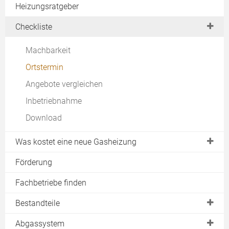
Gasheizungen von Viessmann
Brennwerttherme
Heizungsratgeber
Brennwerttechnik
Konstanttemperatur
Kombitherme
Checkliste
Lohnt Brennwert?
Niedertemperaturkessel
Gasdurchlauferhitzer
Auf Gas wechseln?
Machbarkeit
Gas-Brennwertkessel
Gasheizung-Rechner
Ortstermin
Gasetagenheizung
Angebote vergleichen
Dachheizzentrale
Inbetriebnahme
im Test
Download
H2 Ready
Was kostet eine neue Gasheizung
Gastherme
Förderung
Brennwerttherme
Fachbetriebe finden
Brennwertheizung
Bestandteile
Gasanschluss
Heizkessel
Abgassystem
Gaspreise