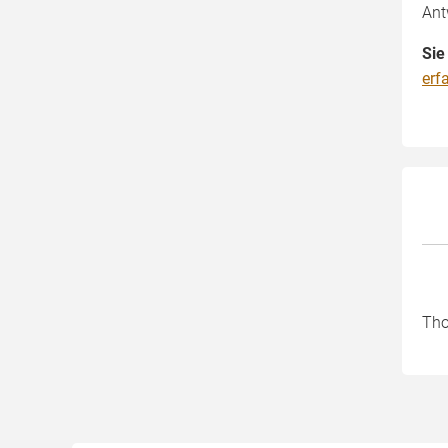
Ant
Sie
erf
Tho