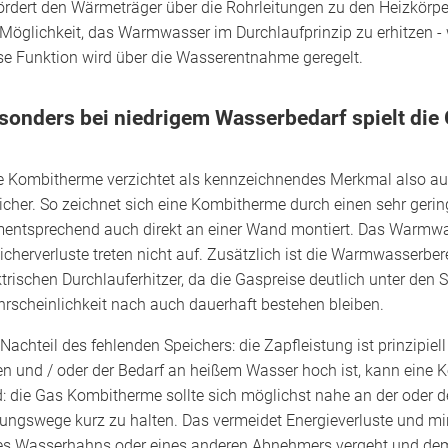
ördert den Wärmeträger über die Rohrleitungen zu den Heizkörpe
 Möglichkeit, das Warmwasser im Durchlaufprinzip zu erhitzen - 
se Funktion wird über die Wasserentnahme geregelt.
sonders bei niedrigem Wasserbedarf spielt die
e Kombitherme verzichtet als kennzeichnendes Merkmal also au
icher. So zeichnet sich eine Kombitherme durch einen sehr geri
entsprechend auch direkt an einer Wand montiert. Das Warmwas
icherverluste treten nicht auf. Zusätzlich ist die Warmwasserber
ktrischen Durchlauferhitzer, da die Gaspreise deutlich unter den S
rscheinlichkeit nach auch dauerhaft bestehen bleiben.
 Nachteil des fehlenden Speichers: die Zapfleistung ist prinzipie
en und / oder der Bedarf an heißem Wasser hoch ist, kann eine
: die Gas Kombitherme sollte sich möglichst nahe an der oder d
tungswege kurz zu halten. Das vermeidet Energie­verluste und mi
es Wasserhahns oder eines anderen Abnehmers vergeht und dem 