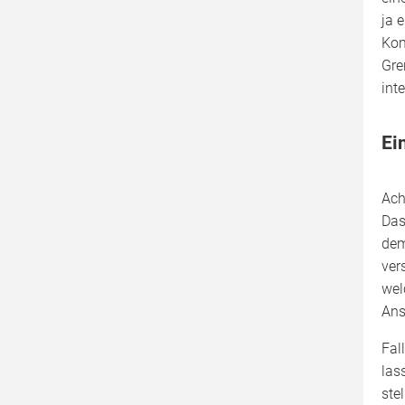
ja 
Kom
Gre
int
Ei
Ach
Das
dem
ver
wel
Ans
Fal
las
ste