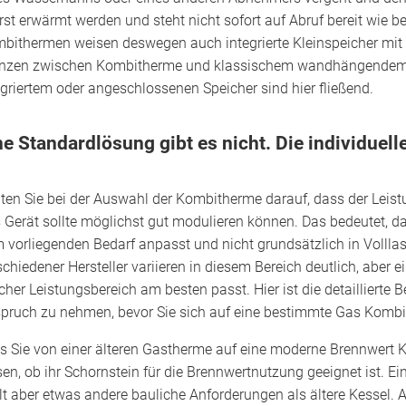
erst erwärmt werden und steht nicht sofort auf Abruf bereit wie b
bithermen weisen deswegen auch integrierte Kleinspeicher mit
nzen zwischen Kombitherme und klassischem wandhängende
egriertem oder angeschlossenen Speicher sind hier fließend.
ne Standardlösung gibt es nicht. Die individuell
ten Sie bei der Auswahl der Kombitherme darauf, dass der Leist
 Gerät sollte möglichst gut modulieren können. Das bedeutet, da
 vorliegenden Bedarf anpasst und nicht grundsätzlich in Volll
schiedener Hersteller variieren in diesem Bereich deutlich, aber e
cher Leistungsbereich am besten passt. Hier ist die detailliert
pruch zu nehmen, bevor Sie sich auf eine bestimmte Gas Kombi
ls Sie von einer älteren Gastherme auf eine moderne Brennwert 
sen, ob ihr Schornstein für die Brennwertnutzung geeignet ist. 
llt aber etwas andere bauliche Anforderungen als ältere Kessel.