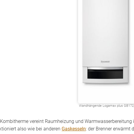
Wandhängende Logamax plus GB172,
 Kombitherme vereint Raumheizung und Warmwasser­bereitung 
ktioniert also wie bei anderen
Gaskesseln
: der Brenner erwärmt