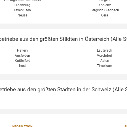
Oldenburg
Koblenz
Leverkusen
Bergisch Gladbach
Neuss
Gera
etriebe aus den größten Städten in Österreich (
Alle S
Hallein
Lauterach
Ansfelden
Vorchdorf
Knittelfeld
Asten
Imst
Timelkam
triebe aus den größten Städten in der Schweiz (
Alle 
INFORMATION
S