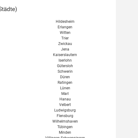
Städte
)
Hildesheim
Erlangen
Witten
Trier
Zwickau
Jena
Kaiserslautern
Iserlohn
Gütersloh
Schwerin
Düren
Ratingen
Lünen
Marl
Hanau
Velbert
Ludwigsburg
Flensburg
Wilhelmshaven
Tübingen
Minden
Villingen-Schwenningen