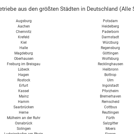
triebe aus den größten Städten in Deutschland (
Alle 
Augsburg
Potsdam
Aachen
Heidelberg
Chemnitz
Paderborn
Krefeld
Darmstadt
Kiel
Würzburg
Halle
Regensburg
Magdeburg
Göttingen
Oberhausen
Wolfsburg
Freiburg im Breisgau
Recklinghausen
Lübeck
Heilbronn
Hagen
Bottrop
Rostock
Ulm
Erfurt
Ingolstadt
Kassel
Pforzheim
Mainz
Bremerhaven
Hamm
Remscheid
Saarbrücken
Cottbus
Herne
Reutlingen
Mülheim an der Ruhr
Fürth
Osnabrück
Salzgitter
Solingen
Moers
Ludwigshafen am Rhein
Siegen