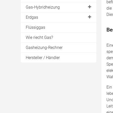
bef
Brenner
Kondensatablauf
Gas-Hybridheizung
Verbrauch
die
Gasbrenner
Die
Abgasleitung
Spar-Tipps
Gas mit Solarthermie
Erdgas
Warmwasserspeicher
Planung
Hybrid-Wärmepumpe
Bioerdgas
Flüssiggas
Be
Pufferspeicher
Schornsteinsanierung
Gas mit Kaminofen
Heizen mit Gas
Wie riecht Gas?
Raumluftunabhängig
Warmwasser
Ein
Gasheizung-Rechner
Sanierungskosten
spe
Schornsteinfeger
Hersteller / Händler
dem
Spe
ele
Wah
Ein
leb
Und
Lei
ein