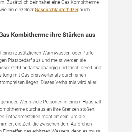
rn. Zusätzlich beinhaltet eine Gas Kombitherme
wie ein einzelner
Gasdurchlauferhitzer
auch.
 Gas Kombitherme ihre Stärken aus
f einen zusätzlichen Warmwasser- oder Puffer­
ngen Platzbedarf aus und meist werden sie
ser steht bedarfsabhängig und frisch bereit und
eitung mit Gas preiswerter als durch einen
trompreisen liegen. Dieses Verhältnis wird aller
ll geringer. Wenn viele Personen in einem Haushalt
 Kombitherme durchaus an ihre Grenzen stoßen.
en Entnahmestellen montiert sein, um die
nimiert die Zeit, die zwischen dem Aufdrehen
Eintreffen des erhitzten Wassers, denn es muss