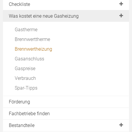
Kombitherme
Checkliste
Lohnt Brennwert?
Niedertemperaturkessel
Gasdurchlauferhitzer
Auf Gas wechseln?
Machbarkeit
Was kostet eine neue Gasheizung
Gas-Brennwertkessel
Gasheizung-Rechner
Ortstermin
Gasetagenheizung
Gastherme
Angebote vergleichen
Dachheizzentrale
Brennwerttherme
Inbetriebnahme
im Test
Brennwertheizung
Download
H2 Ready
Gasanschluss
Gaspreise
Verbrauch
Spar-Tipps
Förderung
Fachbetriebe finden
Bestandteile