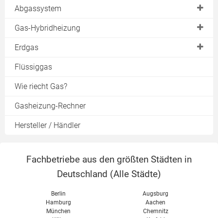
Heizkessel
Abgassystem
Brenner
Kondensatablauf
Gas-Hybridheizung
Gasbrenner
Abgasleitung
Gas mit Solarthermie
Erdgas
Warmwasserspeicher
Planung
Hybrid-Wärmepumpe
Bioerdgas
Flüssiggas
Pufferspeicher
Schornsteinsanierung
Gas mit Kaminofen
Heizen mit Gas
Wie riecht Gas?
Raumluftunabhängig
Warmwasser
Gasheizung-Rechner
Sanierungskosten
Schornsteinfeger
Hersteller / Händler
Fachbetriebe aus den größten Städten in
Deutschland (
Alle Städte
)
Berlin
Augsburg
Hamburg
Aachen
München
Chemnitz