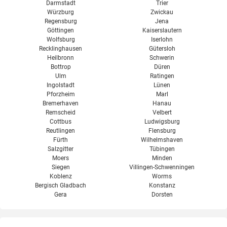
Darmstadt
Trier
Würzburg
Zwickau
Regensburg
Jena
Göttingen
Kaiserslautern
Wolfsburg
Iserlohn
Recklinghausen
Gütersloh
Heilbronn
Schwerin
Bottrop
Düren
Ulm
Ratingen
Ingolstadt
Lünen
Pforzheim
Marl
Bremerhaven
Hanau
Remscheid
Velbert
Cottbus
Ludwigsburg
Reutlingen
Flensburg
Fürth
Wilhelmshaven
Salzgitter
Tübingen
Moers
Minden
Siegen
Villingen-Schwenningen
Koblenz
Worms
Bergisch Gladbach
Konstanz
Gera
Dorsten