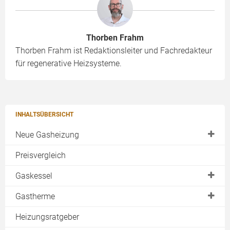
Thorben Frahm
Thorben Frahm ist Redaktionsleiter und Fachredakteur
für regenerative Heizsysteme.
INHALTSÜBERSICHT
Neue Gasheizung
Kaufen
Preisvergleich
Einfamilienhaus
Gaskessel
Mehrfamilienhaus
Gasheizungen von Buderus
Gastherme
Brenn- & Heizwert
Gasheizungen von Viessmann
Brennwerttherme
Heizungsratgeber
Brennwerttechnik
Konstanttemperatur