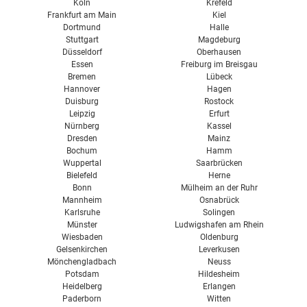
Köln
Krefeld
Frankfurt am Main
Kiel
Dortmund
Halle
Stuttgart
Magdeburg
Düsseldorf
Oberhausen
Essen
Freiburg im Breisgau
Bremen
Lübeck
Hannover
Hagen
Duisburg
Rostock
Leipzig
Erfurt
Nürnberg
Kassel
Dresden
Mainz
Bochum
Hamm
Wuppertal
Saarbrücken
Bielefeld
Herne
Bonn
Mülheim an der Ruhr
Mannheim
Osnabrück
Karlsruhe
Solingen
Münster
Ludwigshafen am Rhein
Wiesbaden
Oldenburg
Gelsenkirchen
Leverkusen
Mönchengladbach
Neuss
Potsdam
Hildesheim
Heidelberg
Erlangen
Paderborn
Witten