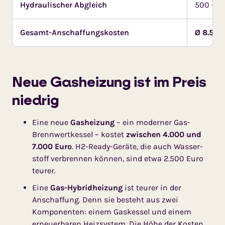
Hydraulischer Abgleich
500 – 1.
Gesamt-Anschaffungskosten
Ø 8.500
Neue Gasheizung ist im Preis
niedrig
Eine neue
Gasheizung
– ein moderner Gas-
Brennwert­kessel – kostet
zwischen
4.000 und
7.000 Euro
. H2-Ready-Geräte, die auch Wasser­
stoff verbrennen können, sind etwa 2.500 Euro
teurer.
Eine
Gas-Hybridheizung
ist teurer in der
Anschaffung. Denn sie besteht aus zwei
Komponenten: einem Gas­kessel und einem
erneuer­baren Heizsystem. Die Höhe der Kosten