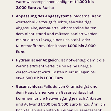
Warm­wasserspeicher schlägt mit
1.000 bis
2.000 Euro
zu Buche.
Anpassung des Abgas­systems:
Moderne Brenn­
werttechnik erzeugt feuchte, säurehaltige
Abgase. Alte, gemauerte Schornsteine halten
dem nicht stand und müssen saniert werden –
meist durch Einzug eines Edelstahl- oder
Kunststoff­rohrs. Dies kostet
1.000 bis 2.000
Euro
.
Hydraulischer Abgleich:
Ist notwendig, damit die
Wärme effizient verteilt und keine Energie
verschwendet wird. Kosten hierfür liegen bei
etwa
500 € bis 1.000 Euro
.
Gasanschluss:
Falls du von Öl umsteigst und
dein Haus bisher keinen Gasanschluss hat,
kommen für die Neuver­legung je nach Anbieter
und Aufwand
1.500 bis 3.500 Euro
hinzu. Ähnlich
hoch fallen die Kosten für einen Flüssiggas­tank