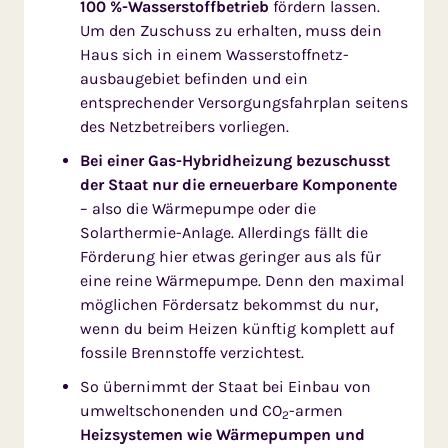
100 %-Wasserstoff­betrieb
fördern lassen.
Um den Zuschuss zu erhalten, muss dein
Haus sich in einem Wasserstoffnetz­
ausbaugebiet befinden und ein
entsprechender Versorgungsfahrplan seitens
des Netzbetrei­bers vorliegen.
Bei einer Gas-Hybrid­heizung bezuschusst
der Staat nur die erneuer­bare Komponente
– also die Wärmepumpe oder die
Solarthermie-Anlage. Allerdings fällt die
Förde­rung hier etwas geringer aus als für
eine reine Wärmepumpe. Denn den maximal
möglichen Fördersatz bekommst du nur,
wenn du beim Heizen künftig komplett auf
fossile Brennstoffe ver­zich­test.
So übernimmt der Staat bei Einbau von
umwelt­schonenden und CO
-armen
2
Heizsystemen wie Wärmepumpen und