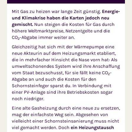
Mit Gas zu heizen war lange Zeit günstig.
Energie-
und Klima­krise haben die Karten jedoch neu
gemischt.
Nun steigen die Kosten für Gas durch
höhere Weltmarktpreise, Netzentgelte und die
CO
-Abgabe immer weiter an.
2
Gleichzeitig hat sich mit der Wärmepumpe eine
neue Akteu­rin auf dem Heizungs­markt etabliert,
die in mehrfa­cher Hin­sicht die Nase vorn hat: Als
um­weltschonendes System wird ihre Anschaffung
vom Staat bezuschusst, für sie fällt keine CO
-
2
Abgabe an und auch die Kosten für den
Schornsteinfeger sparst du. In Verbindung mit
einer PV-Anlage sind ihre Betriebs­kosten sogar
noch niedriger.
Eine alte Gasheizung durch eine neue zu ersetzen,
mag der ein­fachste Weg sein. Abgesehen von
vielleicht einer Schornstein­sanierung muss nicht
viel gemacht werden. Doch
ein Heizungstausch