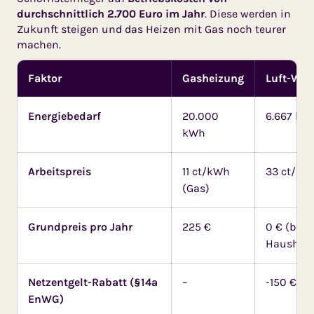
durchschnittlich 2.700 Euro im Jahr
. Diese werden in
Zukunft steigen und das Heizen mit Gas noch teurer
machen.
Faktor
Gasheizung
Luft-Wa
Energiebedarf
20.000
6.667 kWh
kWh
Arbeitspreis
11 ct/kWh
33 ct/kW
(Gas)
Grundpreis pro Jahr
225 €
0 € (berei
Haushalt
Netzentgelt-Rabatt (§14a
–
-150 €
EnWG)