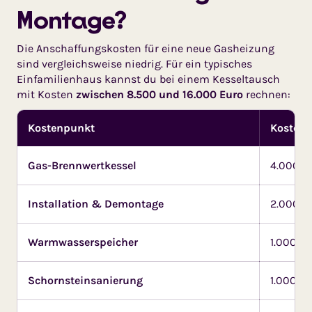
Mon­tage?
Die Anschaffungskosten für eine neue Gasheizung
sind vergleichs­weise niedrig. Für ein typisches
Einfamilienhaus kannst du bei einem Kesseltausch
mit Kosten
zwischen 8.500 und 16.000 Euro
rechnen:
Kostenpunkt
Kosten (
Gas-Brennwertkessel
4.000 –
Installation & Demontage
2.000 –
Warmwasserspeicher
1.000 – 
Schornsteinsanierung
1.000 – 