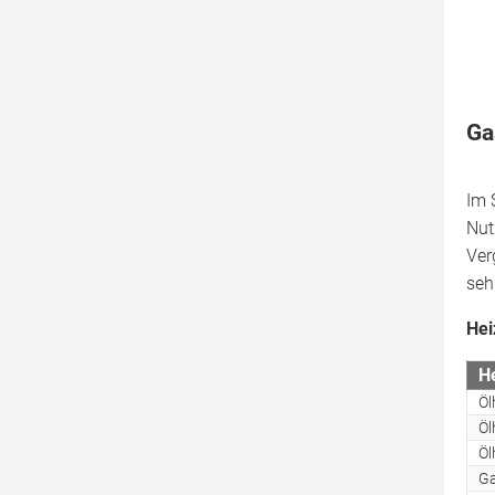
Ga
Im 
Nut
Ver
seh
Hei
H
Öl
Öl
Öl
Ga