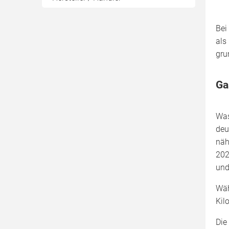
Bei
als
gru
Ga
Was
deu
näh
202
und
Wäh
Kil
Die