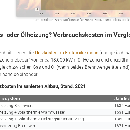
Zum Vergleich: Brennstoffpreise für Heizöl, Erdgas und Pellets der le
s- oder Ölheizung? Verbrauchskosten im Vergl
Schnitt liegen die
Heizkosten im Einfamilienhaus
(energetisch sa
zenergiebedarf von circa 18.000 kWh für Heizung und ungefähr
gleich zwischen Gas und Öl (wenn beides Brennwertgeräte sind)
r nahe beieinander:
zkosten im sanierten Altbau, Stand: 2021
eizsystem
Jährli
heizung Brennwert
1532 Eu
heizung + Solarthermie Warmwasser
1531 Eu
heizung + Solarthermie Heizungsunterstützung
1380 Eu
sheizung Brennwert
1521 Eu