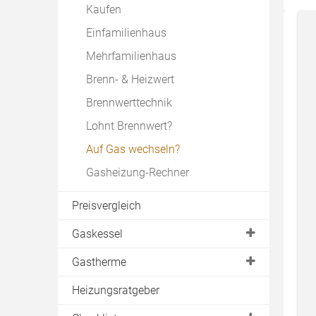
Kaufen
Einfamilienhaus
Mehrfamilienhaus
Brenn- & Heizwert
Brennwerttechnik
Lohnt Brennwert?
Auf Gas wechseln?
Gasheizung-Rechner
Preisvergleich
Gaskessel
Gasheizungen von Buderus
Gastherme
Gasheizungen von Viessmann
Brennwerttherme
Heizungsratgeber
Konstanttemperatur
Kombitherme