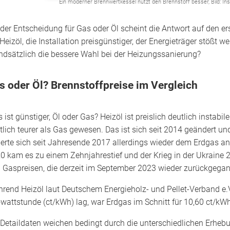
Ein moderner Brennwertkessel nutzt den Brennstoff besser, Bild: Ins
 der Entscheidung für Gas oder Öl scheint die Antwort auf den er
 Heizöl, die Installation preisgünstiger, der Energieträger stößt 
ndsätzlich die bessere Wahl bei der Heizungssanierung?
s oder Öl? Brennstoffpreise im Vergleich
 ist günstiger, Öl oder Gas? Heizöl ist preislich deutlich instabile
tlich teurer als Gas gewesen. Das ist sich seit 2014 geändert un
erte sich seit Jahresende 2017 allerdings wieder dem Erdgas an 
0 kam es zu einem Zehnjahrestief und der Krieg in der Ukraine 20
 Gaspreisen, die derzeit im September 2023 wieder zurückgegan
rend Heizöl laut Deutschem Energieholz- und Pellet-Verband e.
owattstunde (ct/kWh) lag, war Erdgas im Schnitt für 10,60 ct/kW
 Detaildaten weichen bedingt durch die unterschiedlichen Erheb