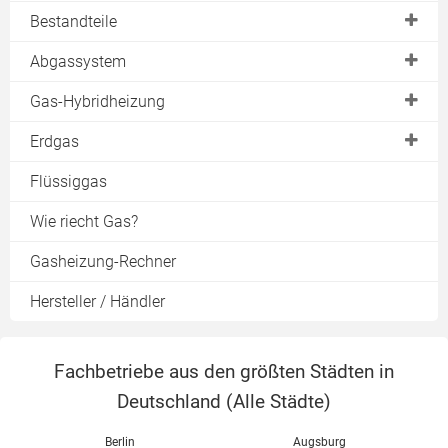
Brennwertheizung
im Test
Bestandteile
Download
Gasanschluss
H2 Ready
Heizkessel
Abgassystem
Gaspreise
Brenner
Kondensatablauf
Gas-Hybridheizung
Verbrauch
Gasbrenner
Abgasleitung
Spar-Tipps
Gas mit Solarthermie
Erdgas
Warmwasserspeicher
Planung
Hybrid-Wärmepumpe
Bioerdgas
Flüssiggas
Pufferspeicher
Schornsteinsanierung
Gas mit Kaminofen
Heizen mit Gas
Wie riecht Gas?
Raumluftunabhängig
Warmwasser
Gasheizung-Rechner
Sanierungskosten
Schornsteinfeger
Hersteller / Händler
Fachbetriebe aus den größten Städten in
Deutschland (
Alle Städte
)
Berlin
Augsburg