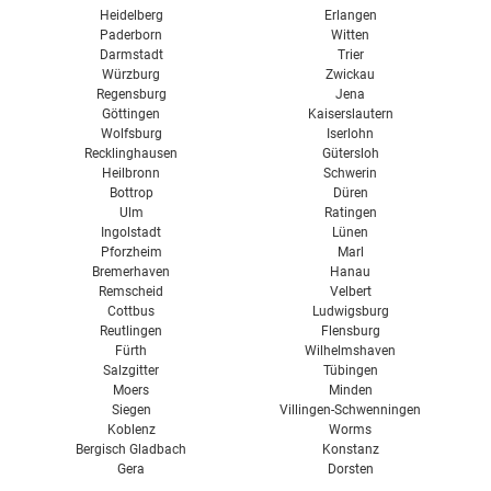
Heidelberg
Erlangen
Paderborn
Witten
Darmstadt
Trier
Würzburg
Zwickau
Regensburg
Jena
Göttingen
Kaiserslautern
Wolfsburg
Iserlohn
Recklinghausen
Gütersloh
Heilbronn
Schwerin
Bottrop
Düren
Ulm
Ratingen
Ingolstadt
Lünen
Pforzheim
Marl
Bremerhaven
Hanau
Remscheid
Velbert
Cottbus
Ludwigsburg
Reutlingen
Flensburg
Fürth
Wilhelmshaven
Salzgitter
Tübingen
Moers
Minden
Siegen
Villingen-Schwenningen
Koblenz
Worms
Bergisch Gladbach
Konstanz
Gera
Dorsten