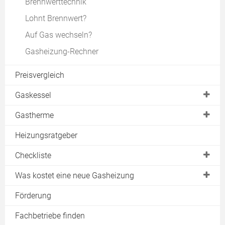
Brennwerttechnik
Lohnt Brennwert?
Auf Gas wechseln?
Gasheizung-Rechner
Preisvergleich
Gaskessel
Gasheizungen von Buderus
Gastherme
Gasheizungen von Viessmann
Brennwerttherme
Heizungsratgeber
Konstanttemperatur
Kombitherme
Checkliste
Niedertemperaturkessel
Gasdurchlauferhitzer
Machbarkeit
Was kostet eine neue Gasheizung
Gas-Brennwertkessel
Ortstermin
Gastherme
Förderung
Gasetagenheizung
Angebote vergleichen
Brennwerttherme
Dachheizzentrale
Fachbetriebe finden
Inbetriebnahme