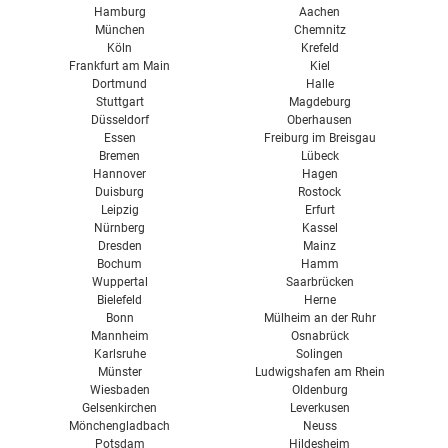
Hamburg
Aachen
München
Chemnitz
Köln
Krefeld
Frankfurt am Main
Kiel
Dortmund
Halle
Stuttgart
Magdeburg
Düsseldorf
Oberhausen
Essen
Freiburg im Breisgau
Bremen
Lübeck
Hannover
Hagen
Duisburg
Rostock
Leipzig
Erfurt
Nürnberg
Kassel
Dresden
Mainz
Bochum
Hamm
Wuppertal
Saarbrücken
Bielefeld
Herne
Bonn
Mülheim an der Ruhr
Mannheim
Osnabrück
Karlsruhe
Solingen
Münster
Ludwigshafen am Rhein
Wiesbaden
Oldenburg
Gelsenkirchen
Leverkusen
Mönchengladbach
Neuss
Potsdam
Hildesheim